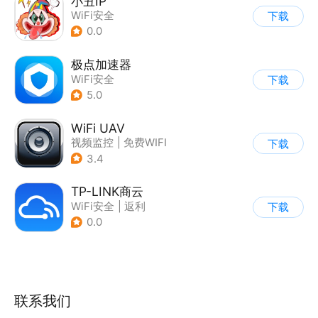
小丑IP
WiFi安全
下载
0.0
极点加速器
WiFi安全
下载
5.0
WiFi UAV
视频监控
|
免费WIFI
下载
3.4
TP-LINK商云
WiFi安全
|
返利
下载
0.0
联系我们