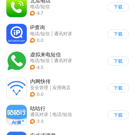
北瓜电话
电话/短信
下载
4.7
iP查询
电话/短信
|
通讯对讲
下载
0.0
虚拟来电短信
电话/短信
|
通讯对讲
下载
4.5
内网快传
安全管理
|
应用商店
下载
|
电话/短信
0.0
咕咕行
通讯对讲
|
电话/短信
下载
3.5