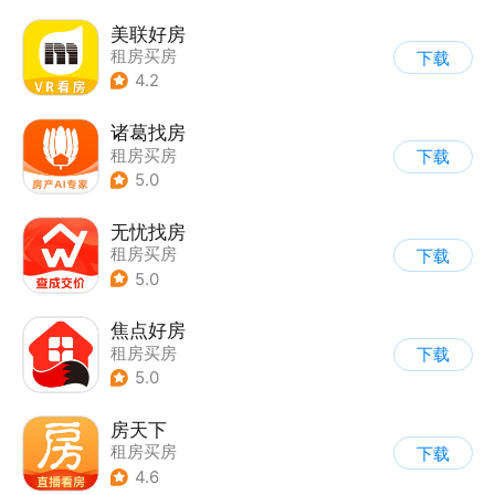
美联好房
租房买房
下载
4.2
诸葛找房
租房买房
下载
5.0
无忧找房
租房买房
下载
5.0
焦点好房
租房买房
下载
5.0
房天下
租房买房
下载
4.6