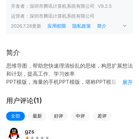
开发者：
深圳市腾讯计算机系统有限公司
V
9.2.5
运营者：
深圳市腾讯计算机系统有限公司
2026.7.28
更新
应用权限
隐私政策
简介
简介
思维导图，帮助您快速理清纷乱的思绪，构思扩展想法
和计划，提高工作、学习效率
PPT模版，海量的手机PPT模版，堪称PPT模版大全，
展开
包含产品策划、企业宣传、招聘简历、佳节庆典、教育
培训教学课件、年终总结、毕业答辩等多分类的PPT模
用户评论(
1
)
全部
最新
好评
中评
差评
gzs