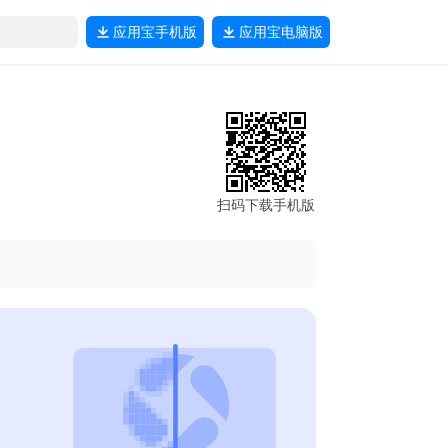
应用宝
手机版
应用宝
电脑版
扫码下载手机版