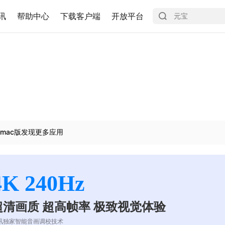
讯
帮助中心
下载客户端
开放平台
mac版发现更多应用
4K 240Hz
超清画质 超高帧率 极致视觉体验
讯独家智能音画调校技术