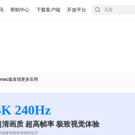
讯
帮助中心
下载客户端
开放平台
mac版发现更多应用
4K 240Hz
超清画质 超高帧率 极致视觉体验
讯独家智能音画调校技术