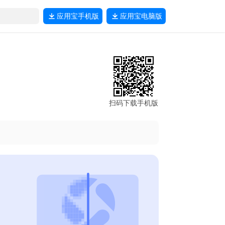
应用宝
手机版
应用宝
电脑版
扫码下载手机版