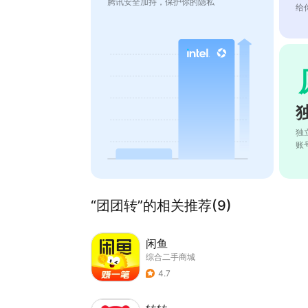
腾讯安全加持，保护你的隐私
给
独
账
“团团转”的相关推荐(9)
闲鱼
综合二手商城
4.7