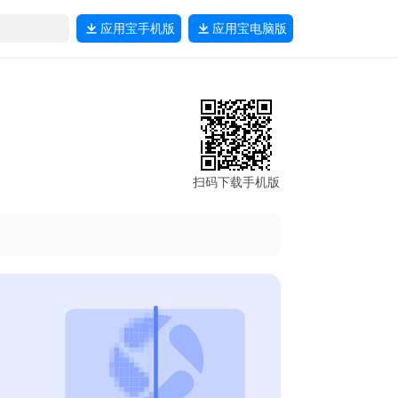
应用宝
手机版
应用宝
电脑版
扫码下载手机版