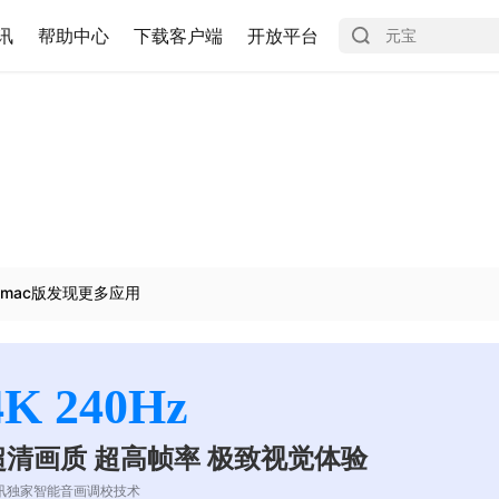
讯
帮助中心
下载客户端
开放平台
mac版发现更多应用
4K 240Hz
超清画质 超高帧率 极致视觉体验
讯独家智能音画调校技术