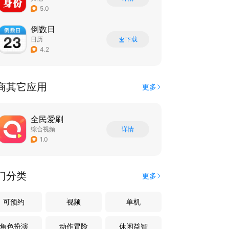
5.0
倒数日
日历
下载
4.2
商其它应用
更多
全民爱刷
综合视频
详情
1.0
门分类
更多
可预约
视频
单机
角色扮演
动作冒险
休闲益智