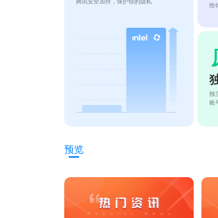
腾讯安全加持，保护你的隐私
给
独
账
预览