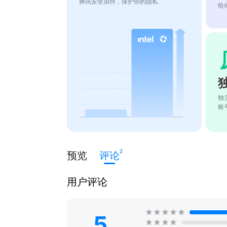
腾讯安全加持，保护你的隐私
给
独
账
2
预览
评论
用户评论
5