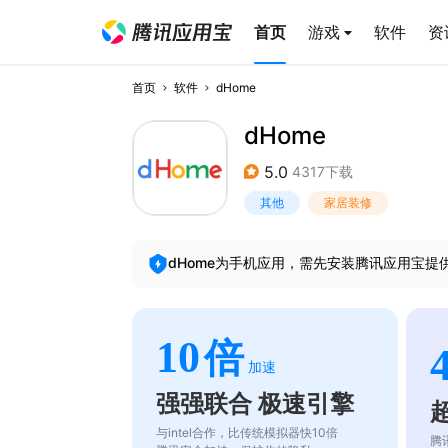
首页
游戏
软件
资
首页
软件
dHome
dHome
5.0
4317下载
其他
家居装修
dHome
为手机应用，需先安装腾讯应用宝提
10
倍
加速
强强联合 极速引擎
与intel合作，比传统模拟器快10倍
腾