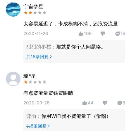
宇宙梦星
太容易延迟了，卡成模糊不清，还浪费流量
2020-11-23
106
15
甜甜的枣核
：
那就是你个人问题咯。
共
15
条回复
琉*星
有点费流量费钱费眼睛
2020-09-28
44
8
弈雨
：
你用WiFi就不费流量了（滑稽）
共
8
条回复