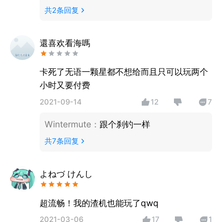
共
2
条回复
還喜欢看海嗎
卡死了无语一颗星都不想给而且只可以玩两个
小时又要付费
2021-09-14
12
7
Wintermute
：
跟个刹钓一样
共
7
条回复
よねづ けんし
超流畅！我的渣机也能玩了qwq
2021-03-06
17
1