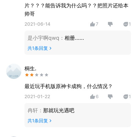
片？？？能告诉我为什么吗？？把照片还给本
帅哥
2021-06-14
7
1
是小宇啊qwq
：
相册......
共
1
条回复
桐生.
最近玩手机版原神卡成狗，什么情况？
2021-01-22
6
1
冉轩
：
那就玩光遇吧
共
1
条回复