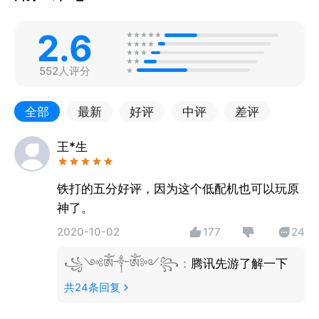
2.6
552人评分
全部
最新
好评
中评
差评
王*生
铁打的五分好评，因为这个低配机也可以玩原
神了。
2020-10-02
177
24
꧁༺ༀ༒ༀ༻꧂
：
腾讯先游了解一下
共
24
条回复