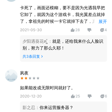
卡死了，画面还模糊，要不是因为光遇我早把
它卸了，就因为这个游戏卡，我光翼差点就掉
了，拿祖先的时候一卡它就掉下去了，真的特
展开
别想去举报，画面模糊，还那么卡干嘛，要上
2021-05-30
28
4
这个手游。
夕阳遇葵花ฅ ̳͒
：
就是，还给我来什么人脸识
别，努力了那么久耶！
共
3
条回复
夙夜
如果能改成无限时间就好了。
2020-12-20
25
6
影之忍
：
你来运营服务器？