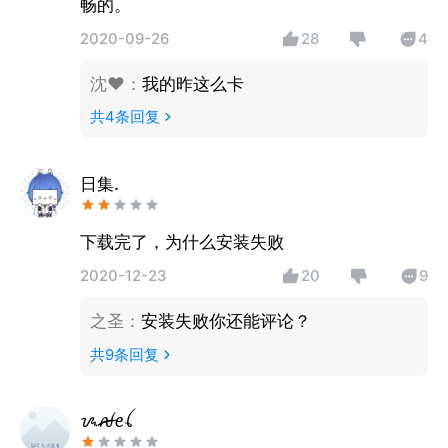
畅的。
2020-09-26
28
4
沈♥
：
我的昨这么卡
共
4
条回复
日集.
下载完了，为什么安装失败
2020-12-23
20
9
之圣
：
安装失败你还能评论？
共
9
条回复
ᝰꫛꫀꪶ