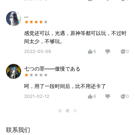
我就重新进入了好多次，还是这样就很无语，
我还反馈了，都2天还这样。（我的手机没有
…
一点问题，我一开始还以为是我的手机问题，
结果不是，就是好无语。）
感觉还可以，光遇，原神等都可以玩，不过时
间太少，不够玩。
2022-05-09
6
0
七つの罪——傲慢である
呵，用了一段时间后，比不用还卡了
2021-02-12
6
0
联系我们