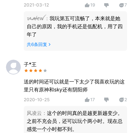
2021-03-12
19
7
ᝰꫛꫀꪝ
：
我玩第五可流畅了，本来就是她
自己的原因，我的手机还是低配机，用了四
年了
共
6
条回复
子*王
送的时间还可以就是一下太少了我喜欢玩的这
里只有原神和sky还有阴阳师
2020-10-25
17
2
风凌云
：
这个的时间真的是越更新越变少。
之前不充会员，还可以玩个两小时。现在总
感觉一个小时都不到。