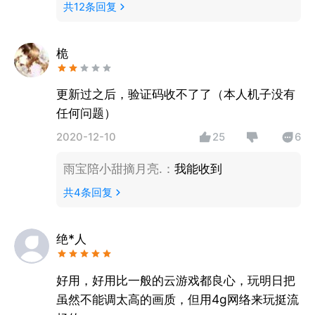
共
12
条回复
￴桅
更新过之后，验证码收不了了（本人机子没有
任何问题）
2020-12-10
25
6
雨宝陪小甜摘月亮.
：
我能收到
共
4
条回复
绝*人
好用，好用比一般的云游戏都良心，玩明日把
虽然不能调太高的画质，但用4g网络来玩挺流