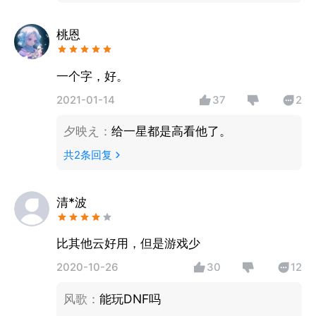
桃恩
一个字，好。
2021-01-14
37
2
夕映え
：
给一星都是高看他了。
共
2
条回复
清*波
比其他云好用，但是游戏少
2020-10-26
30
12
风歌
：
能玩DNF吗