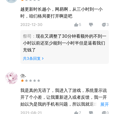
越更新时长越小，网易啊，从三小时到一小
时，咱们格局要打开啊是吧
2022-12-30
5
3
祭司
：
现在又调整了30分钟看额外的不到一
小时以前还至少能到一小时半但是逼着我们
充钱了
共
3
条回复
⛈.
我是真的无语了，我进入了游戏，系统显示说
开了个小差，让我重新进入或者反馈，我一开
始以为是我的手机有问题，所以我就退出重新
展开
进入了，然后再次进入，系统还是显示这样，
2021-08-21
7
0