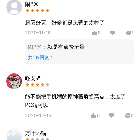
闹*☼
超级好玩，好多都是免费的太棒了
2020-11-16
5
1
闹*☼
：
就是有点费流量
共
1
条回复
晚安💕
能不能把手机端的原神画质提高点，太差了
PC端可以
2020-12-15
6
0
万叶の猫