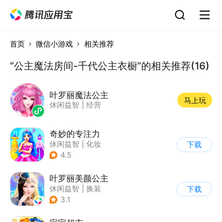
首页
微信小游戏
相关推荐
“公主魔法房间-千代公主衣橱”的相关推荐(16)
叶罗丽魔法公主
马上玩
休闲益智
|
经营
奇妙的专注力
休闲益智
|
化妆
下载
|
宝宝巴士
|
儿童游戏
4.5
叶罗丽美颜公主
休闲益智
|
换装
下载
|
动漫改编
3.1
|
精灵梦叶罗丽