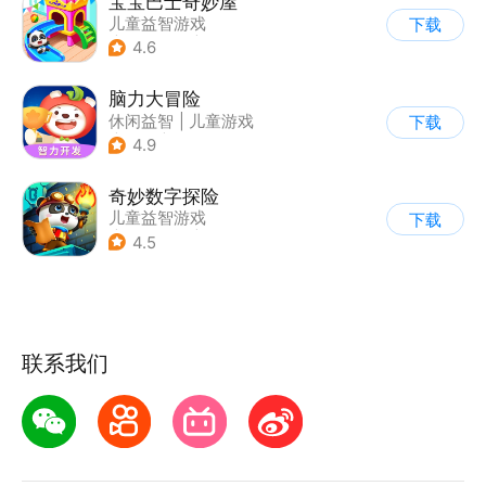
宝宝巴士奇妙屋
儿童益智游戏
下载
|
启蒙早教
|
Q版
4.6
|
数学数独
脑力大冒险
休闲益智
|
儿童游戏
下载
|
卡通
|
学习教育
4.9
奇妙数字探险
儿童益智游戏
下载
|
兴趣学习
|
儿童教育
4.5
联系我们