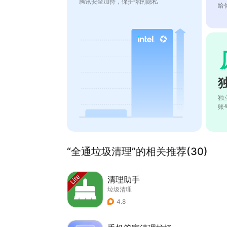
腾讯安全加持，保护你的隐私
给
独
账
“全通垃圾清理”的相关推荐(30)
清理助手
垃圾清理
4.8