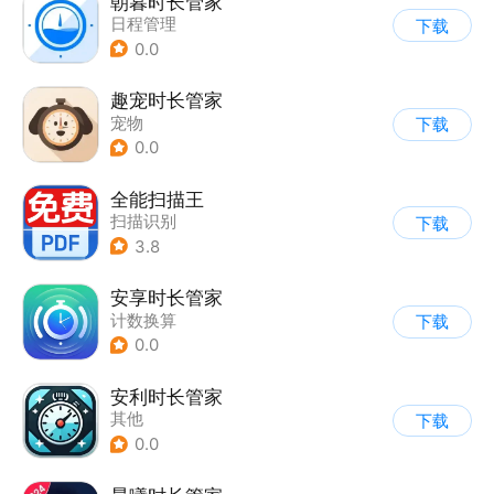
朝暮时长管家
日程管理
下载
0.0
趣宠时长管家
宠物
下载
0.0
全能扫描王
扫描识别
下载
3.8
安享时长管家
计数换算
下载
0.0
安利时长管家
其他
下载
0.0