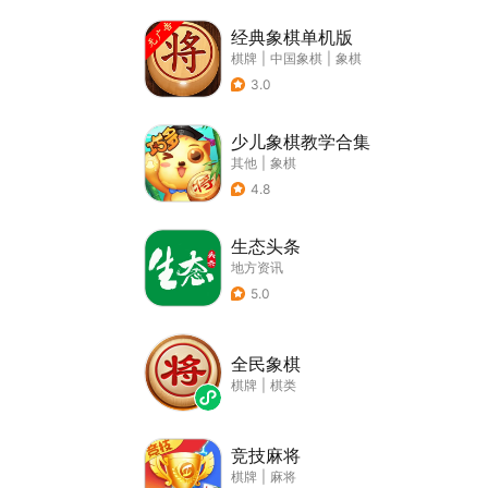
经典象棋单机版
棋牌
|
中国象棋
|
象棋
3.0
少儿象棋教学合集
其他
|
象棋
4.8
生态头条
地方资讯
5.0
全民象棋
棋牌
|
棋类
竞技麻将
棋牌
|
麻将