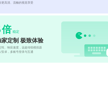
你更高清、流畅的视觉享受
5
倍
稳定
独家定制 极致体验
定性、响应速度，远超传统模拟器
OS/安卓，多账号登录与互通