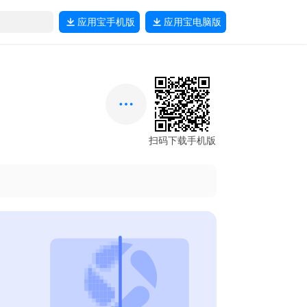
应用宝
手机版
应用宝
电脑版
扫码下载手机版