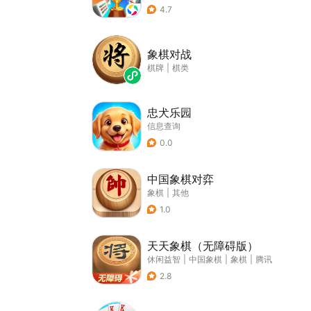
4.7
象棋对战
棋牌
|
棋类
忠犬乐园
信息查询
0.0
中国象棋对弈
象棋
|
其他
1.0
天天象棋（无障碍版）
休闲益智
|
中国象棋
|
象棋
|
腾讯
2.8