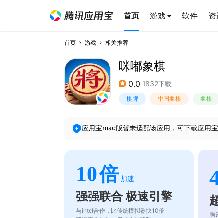
首页
游戏
软件
资
首页
游戏
相关推荐
咪嘟象棋
0.0
1832下载
棋牌
中国象棋
象棋
应用宝mac版暂未适配该应用，可下载应用宝
10
倍
加速
强强联合 极速引擎
与intel合作，比传统模拟器快10倍
腾