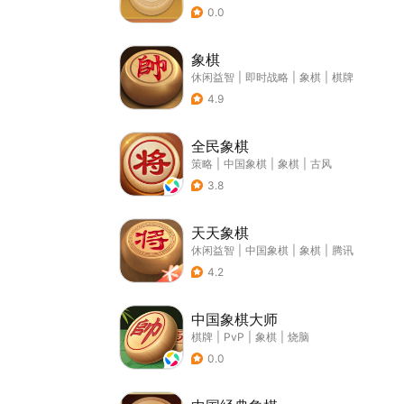
0.0
象棋
休闲益智
|
即时战略
|
象棋
|
棋牌
4.9
全民象棋
策略
|
中国象棋
|
象棋
|
古风
3.8
天天象棋
休闲益智
|
中国象棋
|
象棋
|
腾讯
4.2
中国象棋大师
棋牌
|
PvP
|
象棋
|
烧脑
0.0