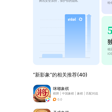
腾讯安全加持，保护你的隐私
给
稳
i
“新影象”的相关推荐(40)
咪嘟象棋
棋牌
|
中国象棋
|
象棋
|
匹配对战
0.0