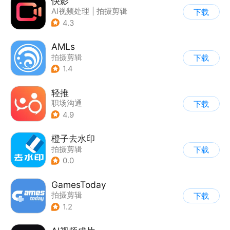
快影
AI视频处理
|
拍摄剪辑
下载
4.3
AMLs
拍摄剪辑
下载
1.4
轻推
职场沟通
下载
4.9
橙子去水印
拍摄剪辑
下载
0.0
GamesToday
拍摄剪辑
下载
1.2