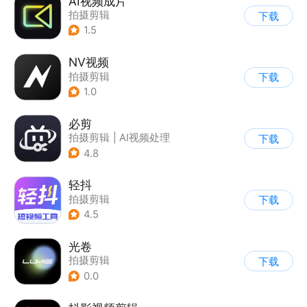
AI视频成片
拍摄剪辑
下载
1.5
NV视频
拍摄剪辑
下载
1.0
必剪
拍摄剪辑
|
AI视频处理
下载
4.8
轻抖
拍摄剪辑
下载
4.5
光卷
拍摄剪辑
下载
0.0