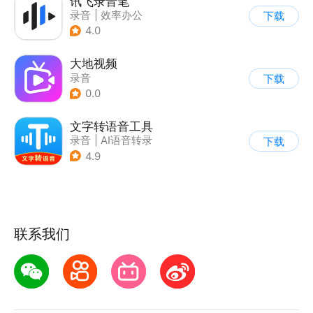
讯飞录音笔
录音
|
效率办公
下载
|
AI语音转录
4.0
大地视频
录音
下载
0.0
文字转语音工具
录音
|
AI语音转录
下载
4.9
联系我们