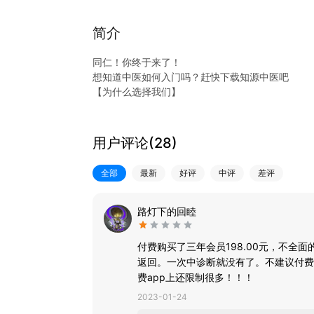
简介
同仁！你终于来了！
想知道中医如何入门吗？赶快下载知源中医吧
【为什么选择我们】
-汇聚中医名师课程：易懂、易学、高清
我们为您规划了中医视频课程的精细分类，从入门
海量视频让你零距离接触名家，快速学习
用户评论(
28
)
-中医百科知识库
99%中医人会用到的中医知识库！
全部
最新
好评
中评
差评
超全中医百科大全，支持中药、方剂、医案、经络
-专注中医题库，题目配备优质解析，题友结伴快速
收录历年热门真题，专研中医题库，精准把握出题
路灯下的回睦
评论区题友激情讨论，分数up up！
-医院同款人工智能中医诊断系统，辅助中医辨证学
付费购买了三年会员198.00元，不全
AI舌诊、体质检测、AI面诊、智能辩证
返回。一次中诊断就没有了。不建议付费
一键拍照上传即可生成检测报告：轻松获取调理方
费app上还限制很多！！！
-每日必背计划制定，科学记忆，轻松背考点！
-热门中医工具
2023-01-24
伤寒论查阅、中医辞典查询、十八反十九畏、计量