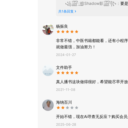
꧁꫞꯭暗Shadow影꫞꧂
：
要
【开发者独白】
药有君臣千变化，医无贫富一般心。
共
1
条回复
前路任重道远，唯愿一同前行！
-使用中如有问题，请多多包涵
杨振良
-您的反馈，是我们最大的动力
微信客服：zhiyuanzhongyi666
非常不错，中医书籍都能看，还有小程序
就做最强，加油努力！
2024-01-27
文件助手
真人播书这块做得很好，希望能尽早开放
2021-11-08
海纳百川
开始不错，现在Ai寻查无反应？购买会
2025-06-28