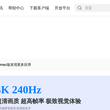
讯
帮助中心
下载客户端
开放平台
mac版发现更多应用
4K 240Hz
超清画质 超高帧率 极致视觉体验
讯独家智能音画调校技术