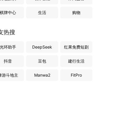
棋牌中心
生活
购物
友热搜
光环助手
DeepSeek
红果免费短剧
抖音
豆包
建行生活
禅游斗地主
Manwa2
FitPro