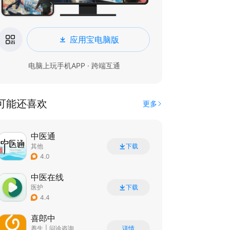
应用宝电脑版
电脑上玩手机APP · 跨端互通
可能还喜欢
更多
中医通
其他
下载
4.0
中医在线
医护
下载
4.4
喜郎中
养生
|
问诊咨询
详情