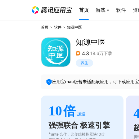
首页
游戏
软件
资
首页
软件
知源中医
知源中医
4.3
19.6万下载
养生
应用宝mac版暂未适配该应用，可下载应用宝
10
倍
加速
强强联合 极速引擎
与intel合作，比传统模拟器快10倍
腾