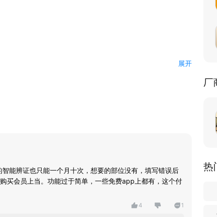
展开
厂
到高阶都能选择
穴位、疾病百科、食材、药膳、中成药一键查询。
上分
脉络。
习！
热
面的智能辨证也只能一个月十次，想要的部位没有，填写错误后
购买会员上当。功能过于简单，一些免费app上都有，这个付
案，帮您自查健康状态！
4
1
换算等