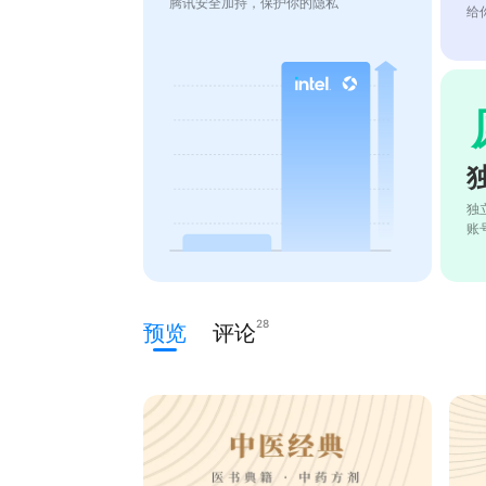
腾讯安全加持，保护你的隐私
给
独
账
28
预览
评论