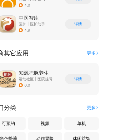
4.0
中医智库
医护
|
医护助手
详情
4.9
商其它应用
更多
知源把脉养生
运动社区
|
医院挂号
详情
0.0
门分类
更多
可预约
视频
单机
角色扮演
动作冒险
休闲益智