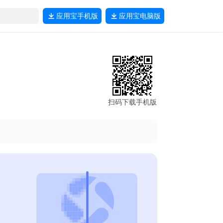
应用宝
手机版
应用宝
电脑版
扫码下载手机版