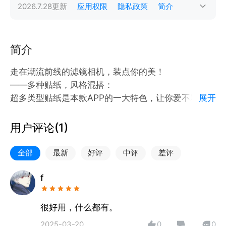
2026.7.28
更新
应用权限
隐私政策
简介
简介
走在潮流前线的滤镜相机，装点你的美！
——多种贴纸，风格混搭：
超多类型贴纸是本款APP的一大特色，让你爱不释手！
展开
——时尚相框，风格多样：
风格多变的相框，一定有一款是你喜欢的，时尚风、可
用户评论(
1
)
爱风、简约风、淑女风等等，快来挑选吧！
——别样拼图，爆款模板：
全部
最新
好评
中评
差评
我们为您精心准备了四种拼图效果，都有超过类型供您
选择，秀出你的别样风格！
f
——精美滤镜，可盐可甜：
我们提供了超多精美滤镜，让你的照片一秒变大片！
很好用，什么都有。
2025-03-20
0
0