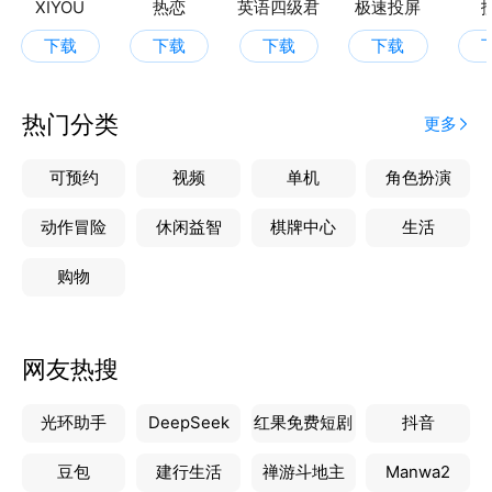
XIYOU
热恋
英语四级君
极速投屏
下载
下载
下载
下载
热门分类
更多
可预约
视频
单机
角色扮演
动作冒险
休闲益智
棋牌中心
生活
购物
网友热搜
光环助手
DeepSeek
红果免费短剧
抖音
豆包
建行生活
禅游斗地主
Manwa2