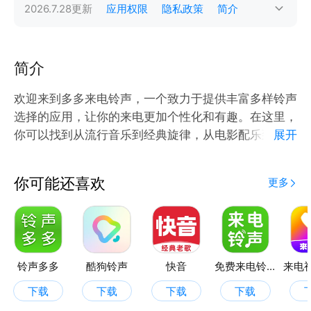
2026.7.28
更新
应用权限
隐私政策
简介
简介
欢迎来到多多来电铃声，一个致力于提供丰富多样铃声
选择的应用，让你的来电更加个性化和有趣。在这里，
你可以找到从流行音乐到经典旋律，从电影配乐到游戏
展开
音效，各种风格的铃声应有尽有，满足你的不同喜好和
需求。
你可能还喜欢
更多
主要特性：
海量铃声库：我们精心挑选了数千首铃声，涵盖多种风
格和类型，总有一款能触动你的心弦。
轻松管理：应用界面简洁直观，让你轻松浏览、试听和
铃声多多
酷狗铃声
快音
免费来电铃声
设置铃声，管理你的来电铃声变得简单快捷。
下载
下载
下载
下载
一键设置：只需简单几步，即可将你喜欢的铃声设置为