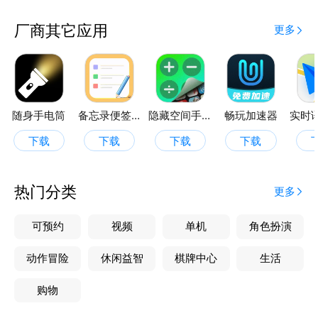
来电铃声，无需复杂的操作。
定期更新：我们定期更新铃声库，确保你总能享受到新
厂商其它应用
更多
鲜热门的铃声。
为什么选择多多来电铃声？
个性化：让你的来电铃声与众不同，展现你的个性和品
味。
随身手电筒
备忘录便签记事本
隐藏空间手机计算器
畅玩加速器
便捷性：随时随地，轻松管理你的铃声，让来电变得更
下载
下载
下载
下载
加有趣。
多样性：无论你是音乐爱好者、电影迷还是游戏玩家，
都能在这里找到你的专属铃声。
热门分类
更多
我们诚挚邀请你加入多多来电铃声的大家庭，一起享受
可预约
视频
单机
角色扮演
个性化来电的乐趣。现在就来体验吧，让你的来电铃声
动作冒险
休闲益智
棋牌中心
生活
与众不同！别忘了，分享给你的朋友和家人，一起享受
多多来电铃声带来的快乐。立即下载，开启你的个性化
购物
来电之旅！