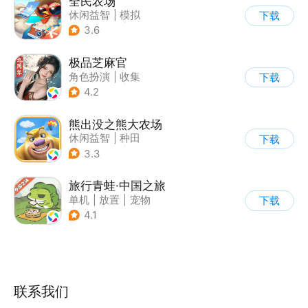
全民农场
休闲益智
|
模拟
下载
|
田园生活
|
卡通
3.6
极品芝麻官
角色扮演
|
收集
下载
|
架空历史
|
古风
4.2
熊出没之熊大农场
休闲益智
|
种田
下载
|
田园生活
|
熊出没
3.3
旅行青蛙·中国之旅
单机
|
放置
|
宠物
下载
|
中国风
4.1
联系我们