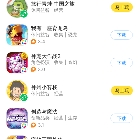
旅行青蛙·中国之旅
马上玩
休闲益智
|
经营
我有一座育龙岛
休闲益智
|
收集
|
恐龙
下载
|
宠物养成
3.4
神宠大作战2
角色扮演
|
收集
|
奇幻
下载
|
宠物
3.0
神州小客栈
马上玩
休闲益智
|
经营
创造与魔法
创新品类
|
经营
|
生存
下载
|
开放世界
3.1