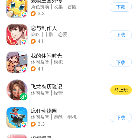
宠物王国外传
角色扮演
|
收集
|
冒险
下载
|
宠物
3.3
恋与制作人
策略
|
卡牌
|
恋爱
下载
|
乙女
4.1
我的休闲时光
休闲益智
|
模拟
下载
4.1
飞龙岛历险记
马上玩
休闲益智
|
经营
疯狂动物园
休闲益智
|
跑酷
|
街机
下载
|
像素风
3.3