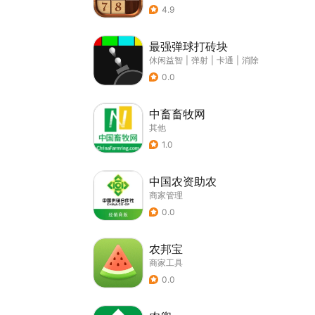
4.9
最强弹球打砖块
休闲益智
|
弹射
|
卡通
|
消除
0.0
中畜畜牧网
其他
1.0
中国农资助农
商家管理
0.0
农邦宝
商家工具
0.0