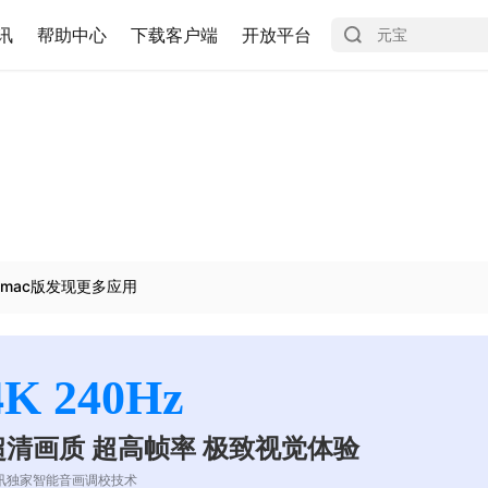
讯
帮助中心
下载客户端
开放平台
mac版发现更多应用
4K 240Hz
超清画质 超高帧率 极致视觉体验
讯独家智能音画调校技术