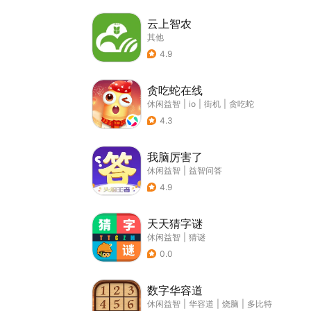
云上智农
其他
4.9
贪吃蛇在线
休闲益智
|
io
|
街机
|
贪吃蛇
4.3
我脑厉害了
休闲益智
|
益智问答
4.9
天天猜字谜
休闲益智
|
猜谜
0.0
数字华容道
休闲益智
|
华容道
|
烧脑
|
多比特