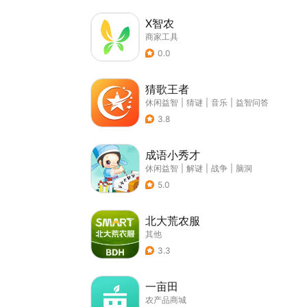
X智农
商家工具
0.0
猜歌王者
休闲益智
|
猜谜
|
音乐
|
益智问答
3.8
成语小秀才
休闲益智
|
解谜
|
战争
|
脑洞
5.0
北大荒农服
其他
3.3
一亩田
农产品商城