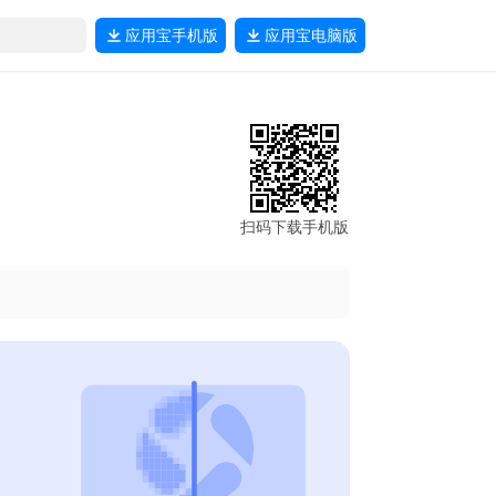
应用宝
手机版
应用宝
电脑版
扫码下载手机版