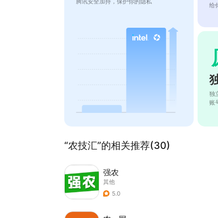
腾讯安全加持，保护你的隐私
给
独
账
“农技汇”的相关推荐(30)
强农
其他
5.0