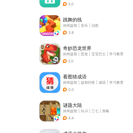
5.0
跳舞的线
休闲益智
|
音乐
|
治愈
3.8
奇妙恐龙世界
休闲益智
|
恐龙
|
宝宝巴士
|
学习教育
5.0
看图猜成语
休闲益智
|
益智问答
|
成语
|
学习教育
0.0
谜题大陆
休闲益智
|
SLG
|
三七
|
策略
4.4