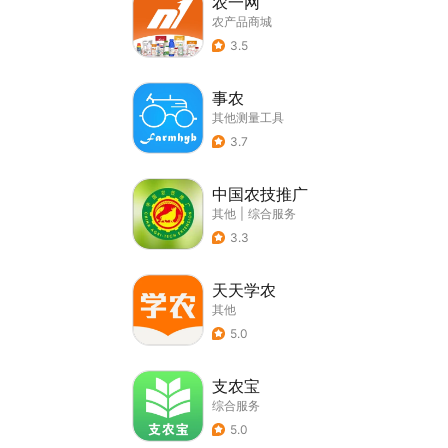
农一网
农产品商城
3.5
事农
其他测量工具
3.7
中国农技推广
其他
|
综合服务
3.3
天天学农
其他
5.0
支农宝
综合服务
5.0