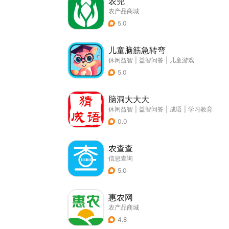
农兜
农产品商城
5.0
儿童脑筋急转弯
休闲益智
|
益智问答
|
儿童游戏
5.0
脑洞大大大
休闲益智
|
益智问答
|
成语
|
学习教育
0.0
农查查
信息查询
5.0
惠农网
农产品商城
4.8