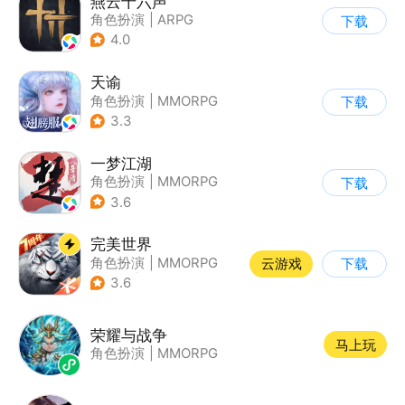
燕云十六声
角色扮演
|
ARPG
下载
|
武侠
|
开放世界
4.0
天谕
角色扮演
|
MMORPG
下载
|
奇幻
|
开放世界
3.3
一梦江湖
角色扮演
|
MMORPG
下载
|
武侠
|
捏脸
3.6
完美世界
角色扮演
|
MMORPG
云游戏
下载
|
奇幻
|
完美世界
3.6
荣耀与战争
马上玩
角色扮演
|
MMORPG