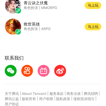
青云诀之伏魔
马上玩
角色扮演
|
MMORPG
救世英雄
马上玩
角色扮演
|
ARPG
联系我们
|
|
|
|
|
关于腾讯
About Tencent
服务条款
商务洽谈
腾讯招聘
|
|
|
|
|
腾讯公益
版权所有
用户权限
隐私政策
侵权投诉指引
用户协议