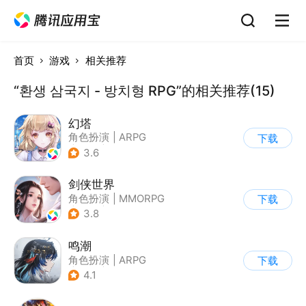
首页
游戏
相关推荐
“환생 삼국지 - 방치형 RPG”的相关推荐(15)
幻塔
角色扮演
|
ARPG
下载
|
奇幻
|
开放世界
3.6
剑侠世界
角色扮演
|
MMORPG
下载
|
武侠
|
剧情
3.8
鸣潮
角色扮演
|
ARPG
下载
|
冒险
|
开放世界
4.1