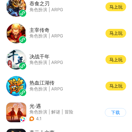
吞食之刃
马上玩
角色扮演
|
ARPG
主宰传奇
马上玩
角色扮演
|
ARPG
决战千年
马上玩
角色扮演
|
ARPG
热血江湖传
马上玩
角色扮演
|
ARPG
光·遇
角色扮演
|
解谜
|
冒险
下载
|
开放世界
4.1