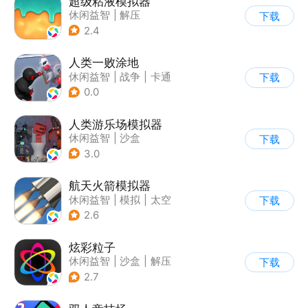
超级粘液模拟器
休闲益智
|
解压
下载
2.4
人类一败涂地
休闲益智
|
战争
|
卡通
下载
0.0
人类游乐场模拟器
休闲益智
|
沙盒
下载
3.0
航天火箭模拟器
休闲益智
|
模拟
|
太空
下载
|
载具模拟
2.6
炫彩粒子
休闲益智
|
沙盒
|
解压
下载
|
治愈
2.7