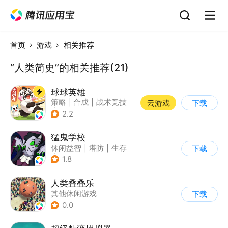
首页
游戏
相关推荐
“人类简史”的相关推荐(21)
球球英雄
策略
|
合成
|
战术竞技
云游戏
下载
|
创酷
2.2
猛鬼学校
休闲益智
|
塔防
|
生存
下载
|
暗黑
1.8
人类叠叠乐
其他休闲游戏
下载
0.0