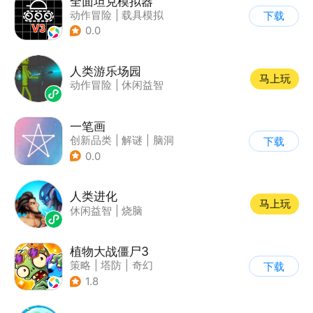
全面坦克模拟器
动作冒险
|
载具模拟
下载
|
坦克
|
写实
0.0
人类游乐场园
马上玩
动作冒险
|
休闲益智
一笔画
创新品类
|
解谜
|
脑洞
下载
|
清新
0.0
人类进化
马上玩
休闲益智
|
烧脑
植物大战僵尸3
策略
|
塔防
|
奇幻
下载
|
开放世界
1.8