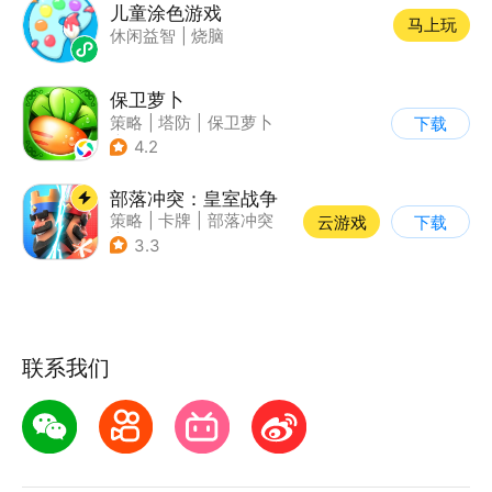
儿童涂色游戏
马上玩
休闲益智
|
烧脑
保卫萝卜
策略
|
塔防
|
保卫萝卜
下载
|
卡通
4.2
部落冲突：皇室战争
策略
|
卡牌
|
部落冲突
云游戏
下载
|
卡通
3.3
联系我们