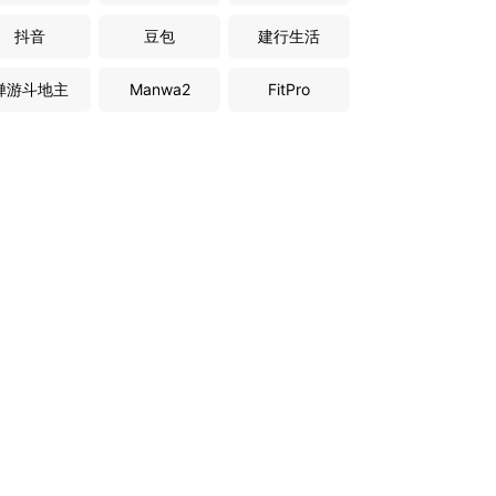
抖音
豆包
建行生活
禅游斗地主
Manwa2
FitPro