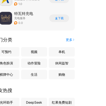
1.0
特瓦特充电
充电服务
下载
0.0
门分类
更多
可预约
视频
单机
角色扮演
动作冒险
休闲益智
棋牌中心
生活
购物
友热搜
光环助手
DeepSeek
红果免费短剧