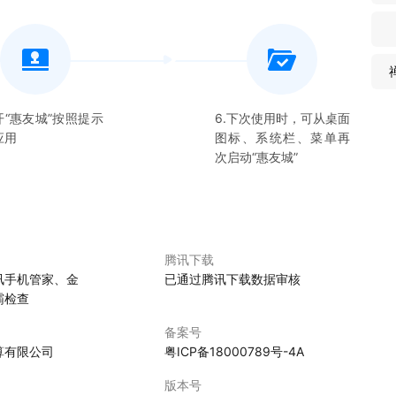
开“
惠友城
”按照提示
6.下次使用时，可从桌面
应用
图标、系统栏、菜单再
次启动“
惠友城
”
腾讯下载
讯手机管家、金
已通过腾讯下载数据审核
霸检查
备案号
算有限公司
粤ICP备18000789号-4A
版本号