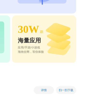
30W
款
海量应用
应用/手游/小游戏
海纳全网，等你体验
扫一扫下载
详情