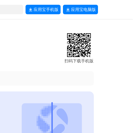
应用宝
手机版
应用宝
电脑版
扫码下载手机版