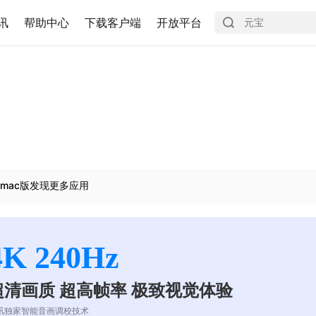
讯
帮助中心
下载客户端
开放平台
mac版发现更多应用
4K 240Hz
超清画质 超高帧率 极致视觉体验
讯独家智能音画调校技术