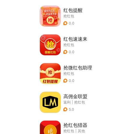
红包提醒
抢红包
0.0
红包速速来
抢红包
0.0
抢微红包助理
抢红包
0.0
高佣金联盟
返利
|
抢红包
5.0
抢红包猎器
抢红包
|
其他