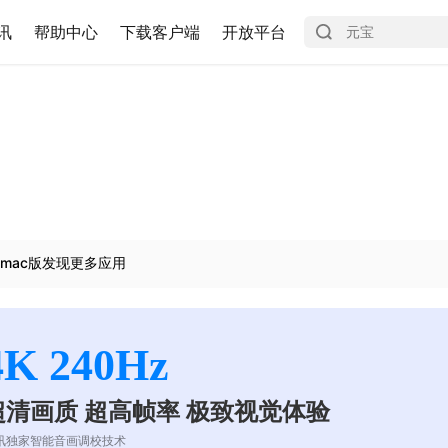
讯
帮助中心
下载客户端
开放平台
mac版发现更多应用
4K 240Hz
超清画质 超高帧率 极致视觉体验
讯独家智能音画调校技术