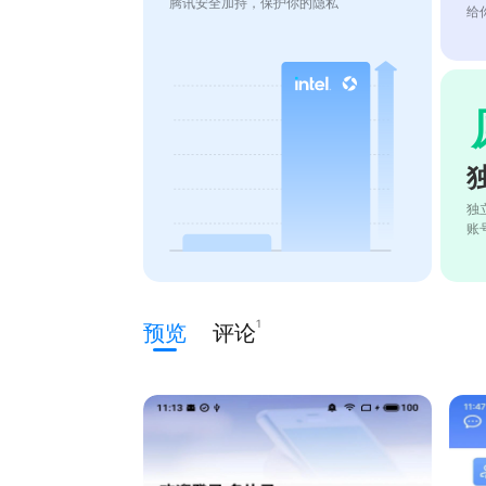
腾讯安全加持，保护你的隐私
给
独
账
1
预览
评论