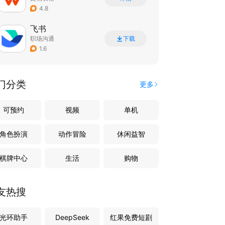
4.8
飞书
职场沟通
下载
1.6
门分类
更多
可预约
视频
单机
角色扮演
动作冒险
休闲益智
棋牌中心
生活
购物
友热搜
光环助手
DeepSeek
红果免费短剧