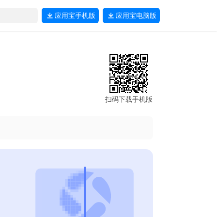
应用宝
手机版
应用宝
电脑版
扫码下载手机版