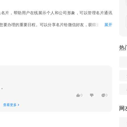
换名片，帮助用户在线展示个人和公司形象，可以管理名片通讯
您要办理的重要日程。可以分享名片给微信好友，获得更多的潜
展开
联系人，给您带来全新的使用体验。
为您节省了宝贵的时间，是您在商务.上不可多得的好帮手。
热
，
0
0
查看更多
网