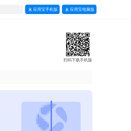
应用宝
手机版
应用宝
电脑版
扫码下载手机版