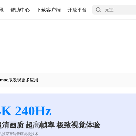
讯
帮助中心
下载客户端
开放平台
mac版发现更多应用
4K 240Hz
超清画质 超高帧率 极致视觉体验
讯独家智能音画调校技术