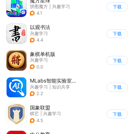
魔方星球
拼图魔方
|
兴趣学习
下载
4.1
以观书法
兴趣学习
下载
4.4
象棋单机版
兴趣学习
下载
0.0
MLabs智能实验室系统
兴趣学习
|
知识共享
下载
2.2
国象联盟
棋艺
|
兴趣学习
下载
4.5