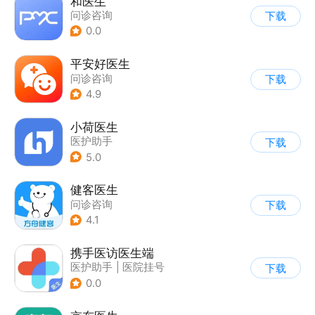
和医生
问诊咨询
下载
0.0
平安好医生
问诊咨询
下载
4.9
小荷医生
医护助手
下载
5.0
健客医生
问诊咨询
下载
4.1
携手医访医生端
医护助手
|
医院挂号
下载
|
问诊咨询
0.0