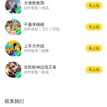
大佬救救我
马上玩
动作冒险
|
枪战
不服来碰碰
马上玩
动作冒险
|
飞行
|
空战
上车大作战
马上玩
休闲益智
|
烧脑
全民枪神边境王者
马上玩
动作冒险
|
枪战
联系我们