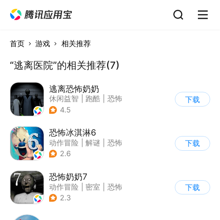
首页
游戏
相关推荐
“逃离医院”的相关推荐(7)
逃离恐怖奶奶
休闲益智
|
跑酷
|
恐怖
下载
|
卡通
4.5
恐怖冰淇淋6
动作冒险
|
解谜
|
恐怖
下载
|
暗黑
2.6
恐怖奶奶7
动作冒险
|
密室
|
恐怖
下载
|
恐怖奶奶
2.3