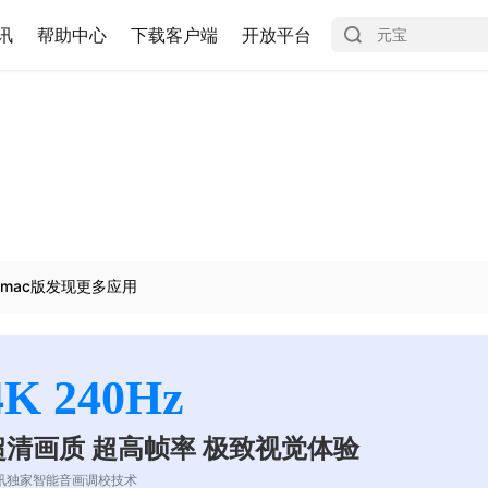
讯
帮助中心
下载客户端
开放平台
mac版发现更多应用
4K 240Hz
超清画质 超高帧率 极致视觉体验
讯独家智能音画调校技术