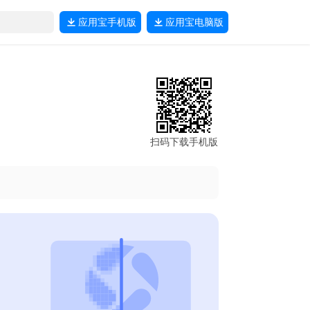
应用宝
手机版
应用宝
电脑版
扫码下载手机版