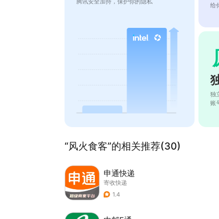
腾讯安全加持，保护你的隐私
给
独
账
“风火食客”的相关推荐(30)
申通快递
寄收快递
1.4