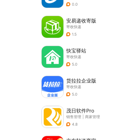
0.0
安易递收寄版
寄收快递
1.5
快宝驿站
寄收快递
5.0
货拉拉企业版
寄收快递
5.0
茂日软件Pro
销售管理
|
商家管理
4.8