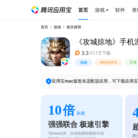
首页
游戏
软件
资
首页
游戏
相关推荐
《攻城掠地》手机
3.3
51.1万下载
策略
MMORPG
军事
应用宝mac版暂未适配该应用，可下载应用宝
10
倍
加速
强强联合 极速引擎
与intel合作，比传统模拟器快10倍
腾