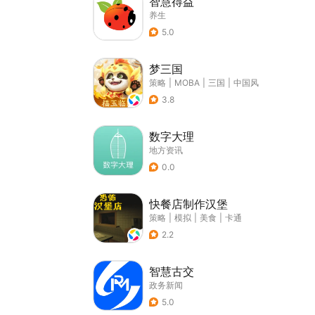
智慧得益
养生
5.0
梦三国
策略
|
MOBA
|
三国
|
中国风
3.8
数字大理
地方资讯
0.0
快餐店制作汉堡
策略
|
模拟
|
美食
|
卡通
2.2
智慧古交
政务新闻
5.0