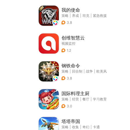
我的使命
策略
|
养成
|
坦克
|
紧急救援
3.8
创维智慧云
视频监控
1.2
钢铁命令
策略
|
回合制
|
战争
|
欧美风
3.8
国际料理主厨
策略
|
经营
|
餐厅
|
学习教育
3.0
塔塔帝国
策略
|
收集
|
奇幻
|
卡通