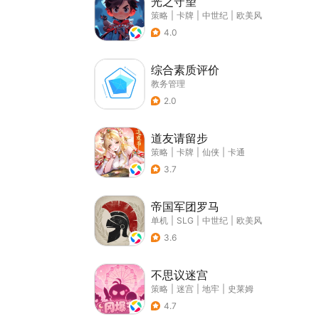
光之守望
策略
|
卡牌
|
中世纪
|
欧美风
4.0
综合素质评价
教务管理
2.0
道友请留步
策略
|
卡牌
|
仙侠
|
卡通
3.7
帝国军团罗马
单机
|
SLG
|
中世纪
|
欧美风
3.6
不思议迷宫
策略
|
迷宫
|
地牢
|
史莱姆
4.7