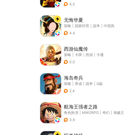
4.5
无悔华夏
策略
|
国家经营
|
战争
|
中国风
4.4
西游仙魔传
策略
|
卡牌
|
西游
|
卡通
0.0
海岛奇兵
策略
|
养成
|
战争
|
Q版
2.4
航海王强者之路
角色扮演
|
MMORPG
|
奇幻
|
海贼王
3.9