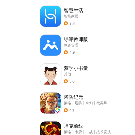
智慧生活
智能家居
3.4
综评教师版
教务管理
4.9
蒙学小书童
其他
5.0
塔防纪元
策略
|
塔防
|
奇幻
|
欧美风
4.1
坦克前线
策略
|
卡牌
|
一战
|
战术竞技