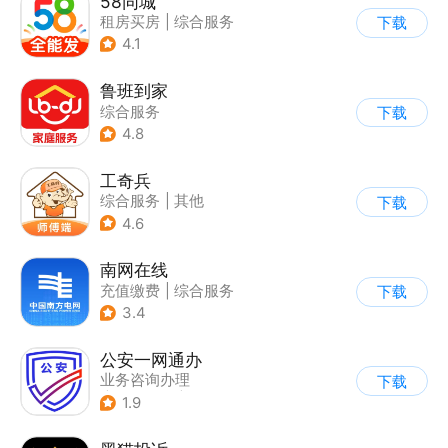
58同城
租房买房
|
综合服务
下载
4.1
鲁班到家
综合服务
下载
4.8
工奇兵
综合服务
|
其他
下载
4.6
南网在线
充值缴费
|
综合服务
下载
3.4
公安一网通办
业务咨询办理
下载
|
政企业务
|
综合服务
1.9