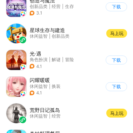
创造与魔法
创新品类
|
经营
|
生存
下载
|
开放世界
3.1
星球生存与建造
马上玩
休闲益智
|
创新品类
光·遇
角色扮演
|
解谜
|
冒险
下载
|
开放世界
4.1
闪耀暖暖
休闲益智
|
换装
下载
|
美少女
|
二次元
4.1
荒野日记孤岛
马上玩
休闲益智
|
经营