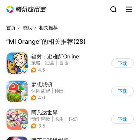
首页
游戏
相关推荐
“Mi Orange”的相关推荐(28)
辐射：避难所Online
策略
|
经营
|
冒险
下载
|
辐射
4.5
梦想城镇
休闲益智
|
种田
下载
|
田园生活
|
中国风
4.0
阿凡达世界
动作冒险
|
求生
|
科幻
下载
|
开放世界
3.5