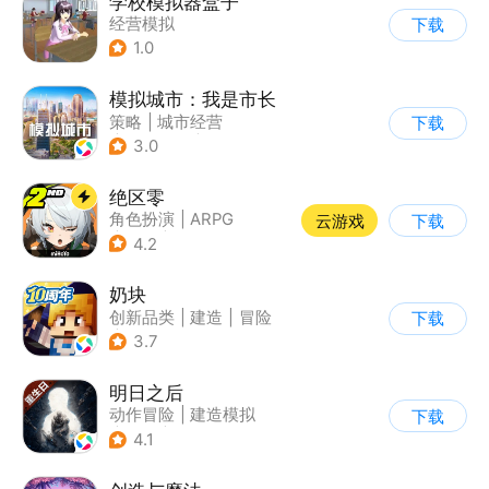
学校模拟器盒子
经营模拟
下载
1.0
模拟城市：我是市长
策略
|
城市经营
下载
|
模拟城市
|
开放世界
3.0
绝区零
角色扮演
|
ARPG
云游戏
下载
|
冒险
|
美少女
4.2
奶块
创新品类
|
建造
|
冒险
下载
|
开放世界
3.7
明日之后
动作冒险
|
建造模拟
下载
|
丧尸
|
明日之后
4.1