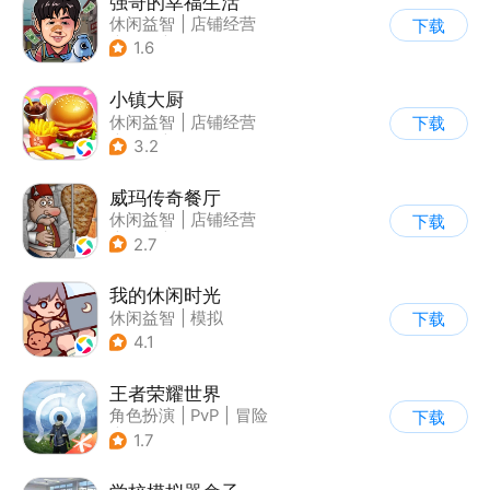
强哥的幸福生活
休闲益智
|
店铺经营
下载
|
卡通
|
Q版
1.6
小镇大厨
休闲益智
|
店铺经营
下载
|
美食
|
卡通
3.2
威玛传奇餐厅
休闲益智
|
店铺经营
下载
|
美食
|
卡通
2.7
我的休闲时光
休闲益智
|
模拟
下载
4.1
王者荣耀世界
角色扮演
|
PvP
|
冒险
下载
|
开放世界
1.7