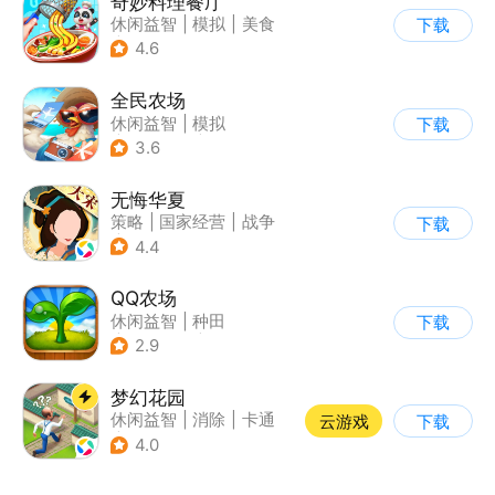
奇妙料理餐厅
休闲益智
|
模拟
|
美食
下载
|
宝宝巴士
4.6
全民农场
休闲益智
|
模拟
下载
|
田园生活
|
卡通
3.6
无悔华夏
策略
|
国家经营
|
战争
下载
|
中国风
4.4
QQ农场
休闲益智
|
种田
下载
|
田园生活
|
卡通
2.9
梦幻花园
休闲益智
|
消除
|
卡通
云游戏
下载
|
创梦天地
4.0