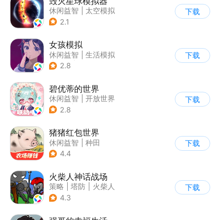
毁灭星球模拟器
休闲益智
|
太空模拟
下载
|
太空
2.1
女孩模拟
休闲益智
|
生活模拟
下载
|
校园
|
卡通
2.8
碧优蒂的世界
休闲益智
|
开放世界
下载
|
Q版
|
捏脸
2.8
猪猪红包世界
休闲益智
|
种田
下载
|
田园生活
|
积分网赚
4.4
火柴人神话战场
策略
|
塔防
|
火柴人
下载
|
休闲益智
4.3