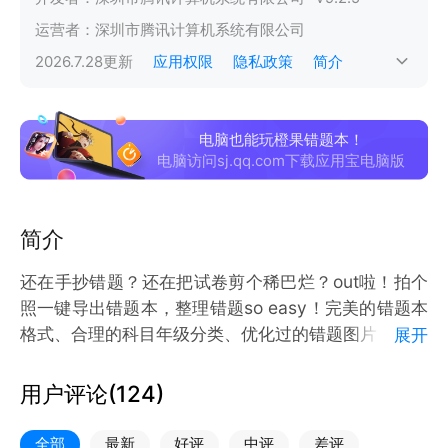
运营者：
深圳市腾讯计算机系统有限公司
2026.7.28
更新
应用权限
隐私政策
简介
电脑也能玩橙果错题本！
电脑访问sj.qq.com下载应用宝电脑版
简介
还在手抄错题？还在把试卷剪个稀巴烂？out啦！拍个
照一键导出错题本，整理错题so easy！完美的错题本
格式、合理的科目年级分类、优化过的错题图片，让整
展开
理错题本不再是个鸡肋，好习惯铸就好成绩，有种你就
试试！
用户评论(
124
)
全部
最新
好评
中评
差评