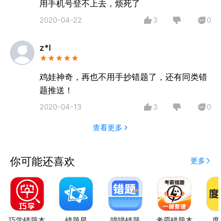
用手机号登不上去，烦死了
2020-04-22
3
0
z*l
鸡娃神奇，再也不用手抄错题了，还有同类错
题推送！
2020-04-13
3
0
查看更多
你可能还喜欢
更多
巧学错题本
错题星
喵喵错题
考霸错题本
度