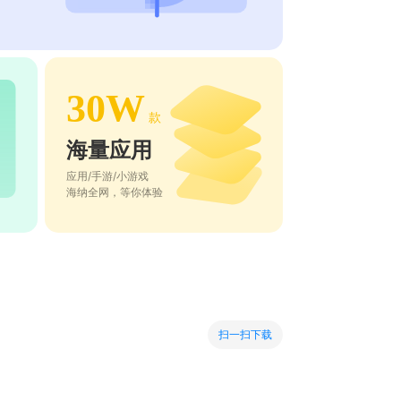
30W
款
海量应用
应用/手游/小游戏
海纳全网，等你体验
扫一扫下载