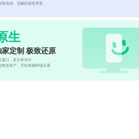
你更高清、流畅的视觉享受
原生
独家定制 极致还原
立窗口，多任务并行
号数据资产，手机电脑跨端互通