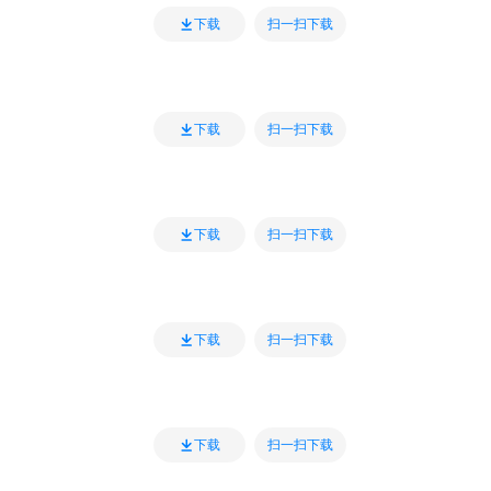
扫一扫下载
下载
扫一扫下载
下载
扫一扫下载
下载
扫一扫下载
下载
扫一扫下载
下载