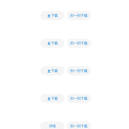
扫一扫下载
下载
扫一扫下载
下载
扫一扫下载
下载
扫一扫下载
下载
扫一扫下载
详情