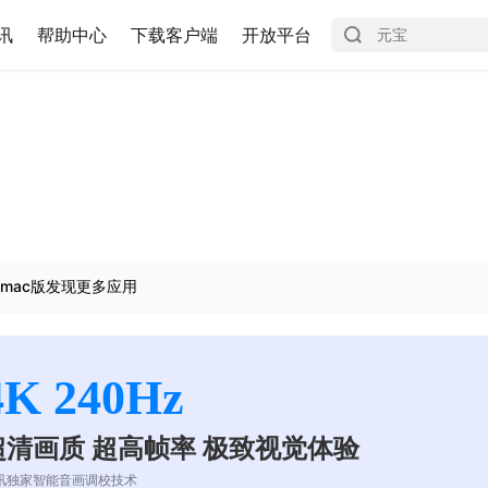
讯
帮助中心
下载客户端
开放平台
mac版发现更多应用
4K 240Hz
超清画质 超高帧率 极致视觉体验
讯独家智能音画调校技术