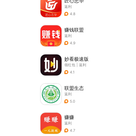
匠心忠华
返利
4.8
赚钱联盟
返利
4.9
妙看极速版
领红包
|
返利
4.1
联盟生态
返利
5.0
赚赚
返利
4.7