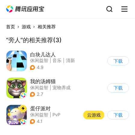
首页
游戏
相关推荐
“旁人”的相关推荐(3)
白块儿达人
休闲益智
|
音乐
|
清新
下载
|
多比特
4.9
我的汤姆猫
休闲益智
|
宠物养成
下载
|
汤姆猫
|
儿童游戏
2.7
蛋仔派对
休闲益智
|
PvP
云游戏
下载
|
派对游戏
|
卡通
4.1