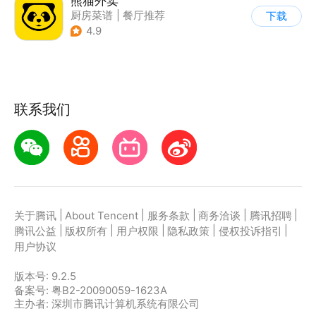
熊猫外卖
厨房菜谱
|
餐厅推荐
下载
|
酒店
|
外卖订餐
4.9
联系我们
|
|
|
|
|
关于腾讯
About Tencent
服务条款
商务洽谈
腾讯招聘
|
|
|
|
|
腾讯公益
版权所有
用户权限
隐私政策
侵权投诉指引
用户协议
版本号:
9.2.5
备案号: 粤B2-20090059-1623A
主办者: 深圳市腾讯计算机系统有限公司