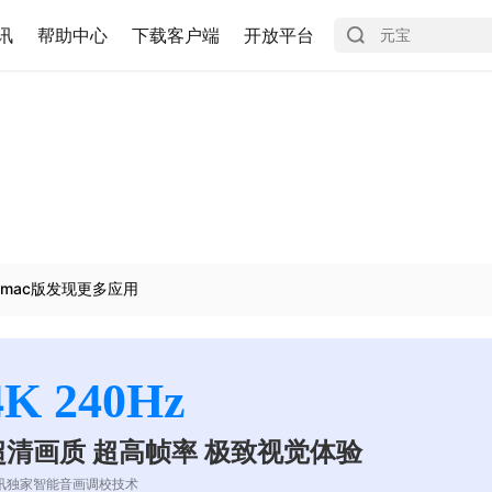
讯
帮助中心
下载客户端
开放平台
mac版发现更多应用
4K 240Hz
超清画质 超高帧率 极致视觉体验
讯独家智能音画调校技术