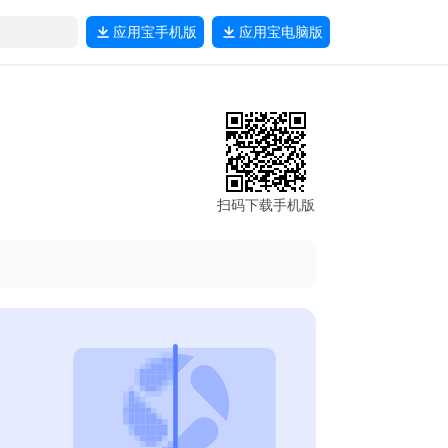
应用宝
手机版
应用宝
电脑版
扫码下载手机版