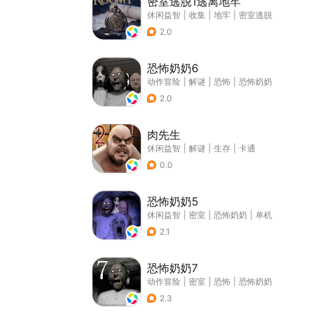
密室逃脱1逃离地牢
休闲益智
|
收集
|
地牢
|
密室逃脱
2.0
恐怖奶奶6
动作冒险
|
解谜
|
恐怖
|
恐怖奶奶
2.0
肉先生
休闲益智
|
解谜
|
生存
|
卡通
0.0
恐怖奶奶5
休闲益智
|
密室
|
恐怖奶奶
|
单机
2.1
恐怖奶奶7
动作冒险
|
密室
|
恐怖
|
恐怖奶奶
2.3