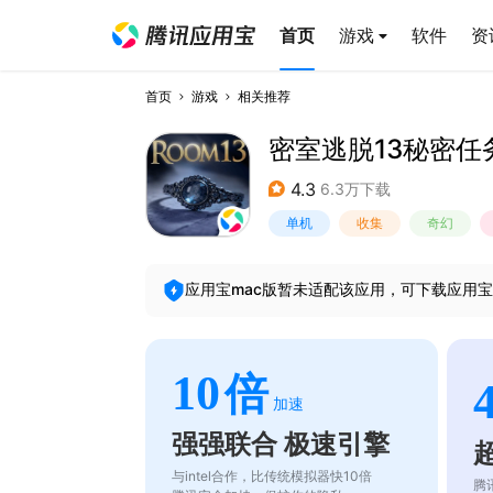
首页
游戏
软件
资
首页
游戏
相关推荐
密室逃脱13秘密任
4.3
6.3万下载
单机
收集
奇幻
应用宝mac版暂未适配该应用，可下载应用宝
10
倍
加速
强强联合 极速引擎
与intel合作，比传统模拟器快10倍
腾