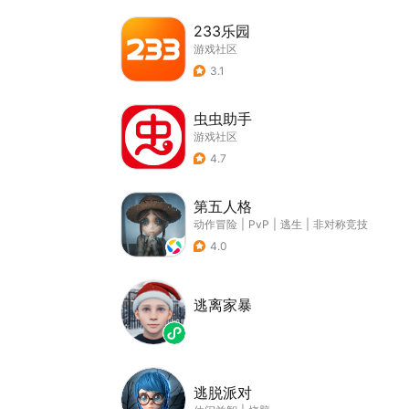
233乐园
游戏社区
3.1
虫虫助手
游戏社区
4.7
第五人格
动作冒险
|
PvP
|
逃生
|
非对称竞技
4.0
逃离家暴
逃脱派对