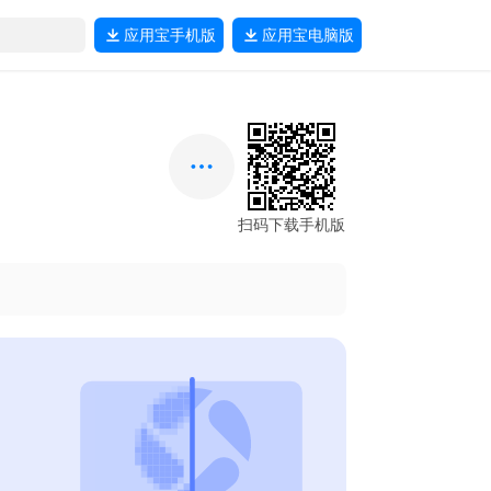
应用宝
手机版
应用宝
电脑版
扫码下载手机版