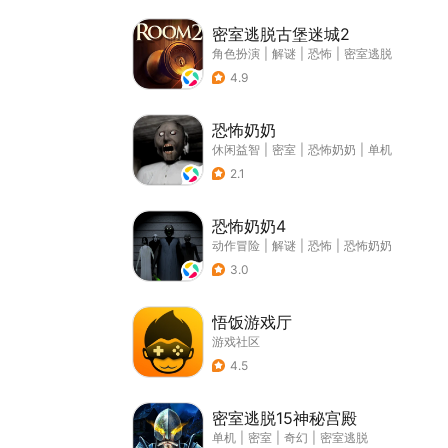
密室逃脱古堡迷城2
角色扮演
|
解谜
|
恐怖
|
密室逃脱
4.9
恐怖奶奶
休闲益智
|
密室
|
恐怖奶奶
|
单机
2.1
恐怖奶奶4
动作冒险
|
解谜
|
恐怖
|
恐怖奶奶
3.0
悟饭游戏厅
游戏社区
4.5
密室逃脱15神秘宫殿
单机
|
密室
|
奇幻
|
密室逃脱