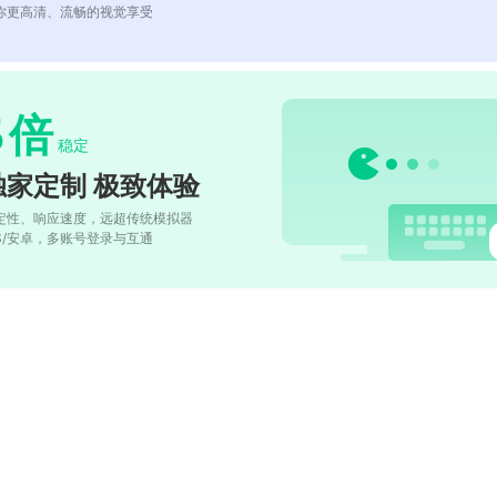
你更高清、流畅的视觉享受
5
倍
稳定
独家定制 极致体验
定性、响应速度，远超传统模拟器
OS/安卓，多账号登录与互通