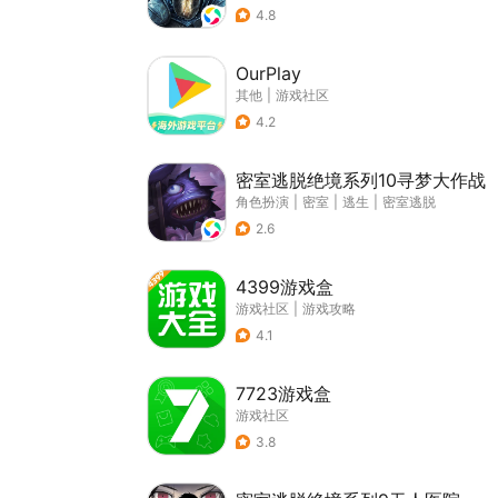
4.8
OurPlay
其他
|
游戏社区
4.2
密室逃脱绝境系列10寻梦大作战
角色扮演
|
密室
|
逃生
|
密室逃脱
2.6
4399游戏盒
游戏社区
|
游戏攻略
4.1
7723游戏盒
游戏社区
3.8