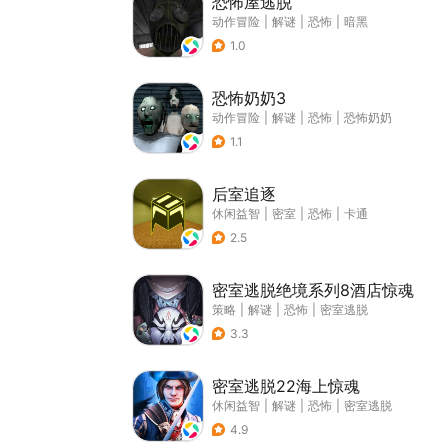
恐怖屋逃脱
动作冒险
|
解谜
|
恐怖
|
暗黑
1.0
恐怖奶奶3
动作冒险
|
解谜
|
恐怖
|
恐怖奶奶
1.1
后室追逐
休闲益智
|
密室
|
恐怖
|
卡通
2.5
密室逃脱绝境系列8酒店惊魂
策略
|
解谜
|
恐怖
|
密室逃脱
3.3
密室逃脱22海上惊魂
休闲益智
|
解谜
|
恐怖
|
密室逃脱
4.9