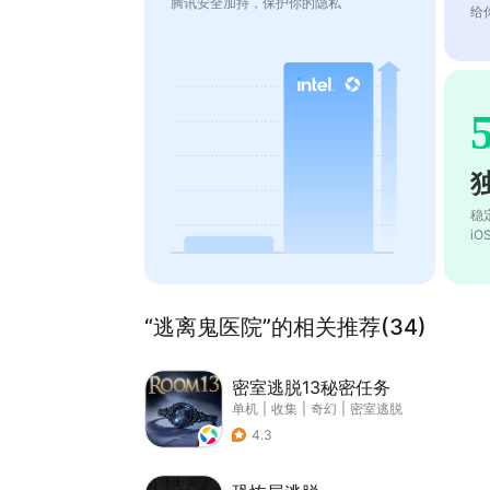
腾讯安全加持，保护你的隐私
给
稳
i
“逃离鬼医院”的相关推荐(34)
密室逃脱13秘密任务
单机
|
收集
|
奇幻
|
密室逃脱
4.3