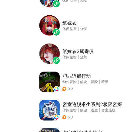
休闲益智
|
烧脑
纸嫁衣
休闲益智
|
烧脑
纸嫁衣3鸳鸯债
休闲益智
|
烧脑
犯罪追捕行动
动作冒险
|
解谜
|
冒险
|
暗黑
3.3
密室逃脱求生系列2极限密探
休闲益智
|
解谜
|
逃生
|
密室逃脱
5.0