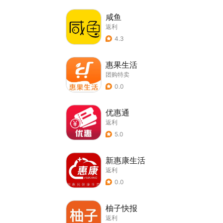
咸鱼
返利
4.3
惠果生活
团购特卖
0.0
优惠通
返利
5.0
新惠康生活
返利
0.0
柚子快报
返利