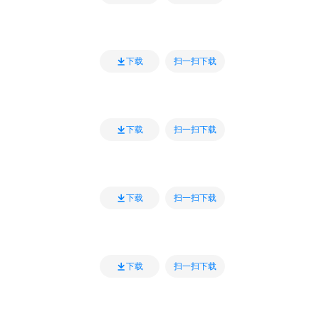
扫一扫下载
下载
扫一扫下载
下载
扫一扫下载
下载
扫一扫下载
下载