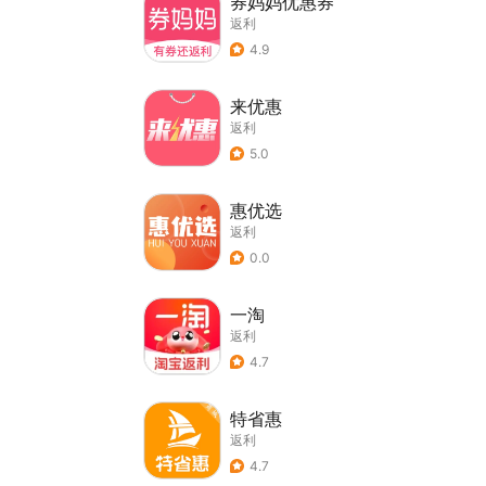
券妈妈优惠券
返利
4.9
来优惠
返利
5.0
惠优选
返利
0.0
一淘
返利
4.7
特省惠
返利
4.7