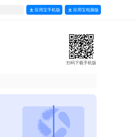
应用宝
手机版
应用宝
电脑版
扫码下载手机版