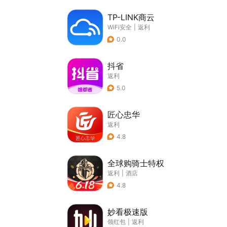
TP-LINK商云
WiFi安全
|
返利
0.0
抖省
返利
5.0
匠心忠华
返利
4.8
全球购骑士特权
返利
|
酒店
4.8
妙看极速版
领红包
|
返利