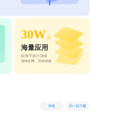
30W
款
海量应用
应用/手游/小游戏
海纳全网，等你体验
扫一扫下载
详情