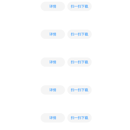
扫一扫下载
详情
扫一扫下载
详情
扫一扫下载
详情
扫一扫下载
详情
扫一扫下载
详情