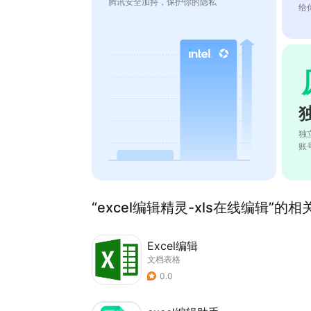
腾讯安全加持，保护你的隐私
给
独
账
“excel编辑精灵-xls在线编辑”的相
Excel编辑
文档表格
0.0