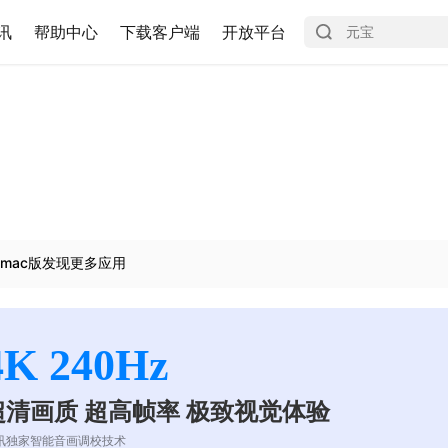
讯
帮助中心
下载客户端
开放平台
mac版发现更多应用
4K 240Hz
超清画质 超高帧率 极致视觉体验
讯独家智能音画调校技术