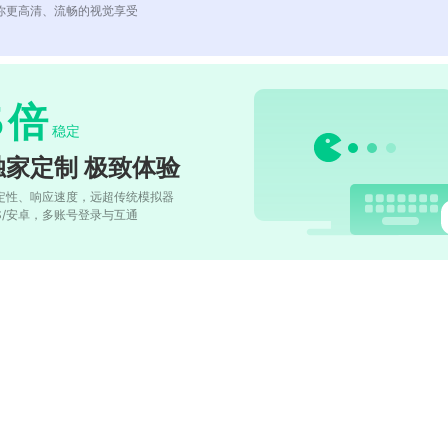
你更高清、流畅的视觉享受
5
倍
稳定
独家定制 极致体验
定性、响应速度，远超传统模拟器
OS/安卓，多账号登录与互通