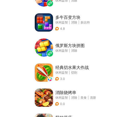
休闲益智
|
消除
多牛百变方块
休闲益智
|
消除
|
多比特
4.8
俄罗斯方块拼图
休闲益智
|
消除
经典切水果大作战
休闲益智
|
切削
3.0
消除烧烤串
休闲益智
|
消除
|
美食
|
清新
0.0