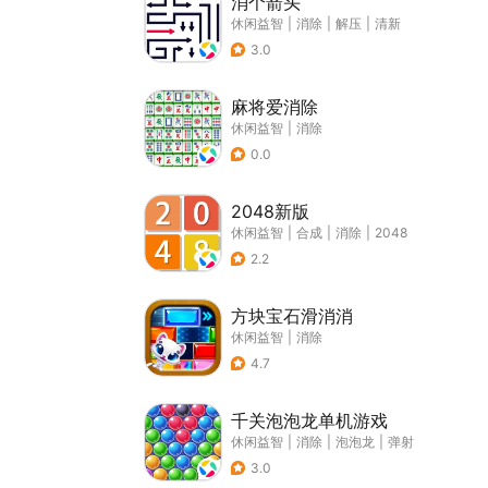
消个箭头
休闲益智
|
消除
|
解压
|
清新
3.0
麻将爱消除
休闲益智
|
消除
0.0
2048新版
休闲益智
|
合成
|
消除
|
2048
2.2
方块宝石滑消消
休闲益智
|
消除
4.7
千关泡泡龙单机游戏
休闲益智
|
消除
|
泡泡龙
|
弹射
3.0