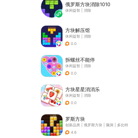
俄罗斯方块消除1010
休闲益智
|
消除
方块解压馆
休闲益智
|
消除
0.0
拆螺丝不能停
休闲益智
|
消除
0.0
方块星星消消乐
休闲益智
|
消除
0.0
罗斯方块
创新品类
|
俄罗斯方块
|
脑洞
|
多比特
4.6