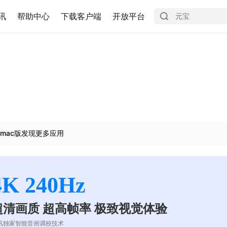
讯
帮助中心
下载客户端
开放平台
mac版发现更多应用
4K 240Hz
超清画质 超高帧率 极致视觉体验
讯独家智能音画调校技术