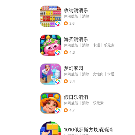
收纳消消乐
休闲益智
|
消除
2.6
海滨消消乐
休闲益智
|
消除
|
卡通
|
乐元素
4.3
梦幻家园
休闲益智
|
消除
|
女性向
|
卡通
3.4
假日乐消消
休闲益智
|
消除
|
乐元素
4.7
1010俄罗斯方块消消消