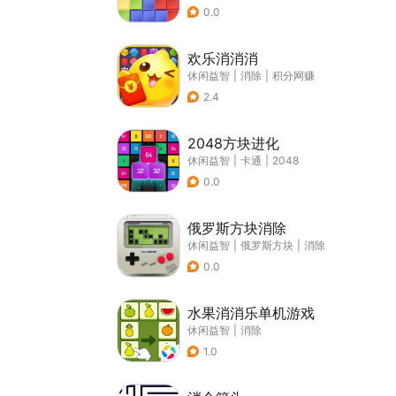
0.0
欢乐消消消
休闲益智
|
消除
|
积分网赚
2.4
2048方块进化
休闲益智
|
卡通
|
2048
0.0
俄罗斯方块消除
休闲益智
|
俄罗斯方块
|
消除
0.0
水果消消乐单机游戏
休闲益智
|
消除
1.0