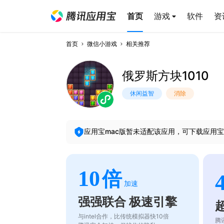
首页
游戏
软件
资
首页
微信小游戏
相关推荐
俄罗斯方块1010
休闲益智
消除
应用宝mac版暂未适配该应用，可下载应用宝
10
倍
加速
强强联合 极速引擎
与intel合作，比传统模拟器快10倍
腾