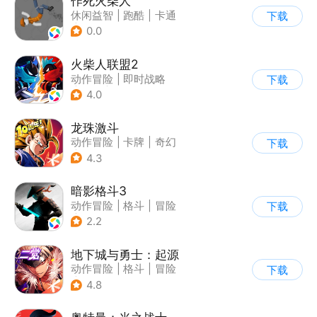
作死火柴人
休闲益智
|
跑酷
|
卡通
下载
|
62游戏
0.0
火柴人联盟2
动作冒险
|
即时战略
下载
|
冒险
|
横版过关
4.0
龙珠激斗
动作冒险
|
卡牌
|
奇幻
下载
|
龙珠
4.3
暗影格斗3
动作冒险
|
格斗
|
冒险
下载
|
暗夜格斗
2.2
地下城与勇士：起源
动作冒险
|
格斗
|
冒险
下载
|
地下城与勇士
4.8