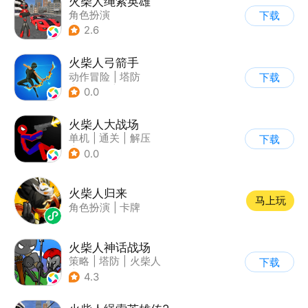
火柴人绳索英雄
角色扮演
下载
|
第三人称射击
2.6
|
火柴人
|
动作冒险
火柴人弓箭手
动作冒险
|
塔防
下载
|
火柴人
|
休闲益智
0.0
火柴人大战场
单机
|
通关
|
解压
下载
|
火柴人
0.0
火柴人归来
马上玩
角色扮演
|
卡牌
火柴人神话战场
策略
|
塔防
|
火柴人
下载
|
休闲益智
4.3