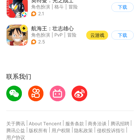
奥特曼：光之战士
角色扮演
|
格斗
|
冒险
下载
|
童年
2.1
航海王：壮志雄心
角色扮演
|
PvP
|
冒险
云游戏
下载
|
航海
2.5
联系我们
|
|
|
|
|
关于腾讯
About Tencent
服务条款
商务洽谈
腾讯招聘
|
|
|
|
|
腾讯公益
版权所有
用户权限
隐私政策
侵权投诉指引
用户协议