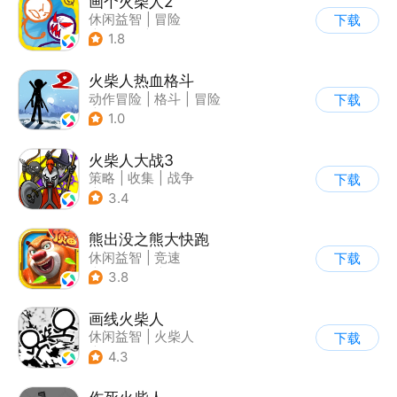
画个火柴人2
休闲益智
|
冒险
下载
|
火柴人
|
单机
1.8
火柴人热血格斗
动作冒险
|
格斗
|
冒险
下载
|
火柴人
1.0
火柴人大战3
策略
|
收集
|
战争
下载
|
火柴人
3.4
熊出没之熊大快跑
休闲益智
|
竞速
下载
|
动漫改编
|
熊出没
3.8
画线火柴人
休闲益智
|
火柴人
下载
|
DIY
4.3