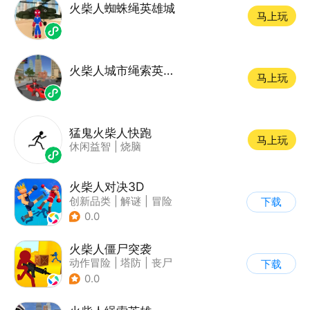
火柴人蜘蛛绳英雄城
马上玩
火柴人城市绳索英雄游戏
马上玩
猛鬼火柴人快跑
马上玩
休闲益智
|
烧脑
火柴人对决3D
创新品类
|
解谜
|
冒险
下载
|
挑战破纪录
0.0
火柴人僵尸突袭
动作冒险
|
塔防
|
丧尸
下载
|
挑战破纪录
0.0