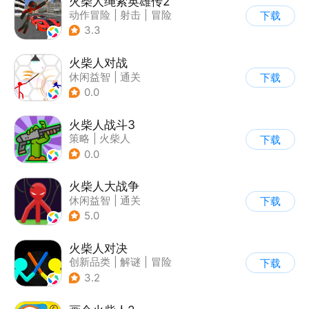
火柴人绳索英雄传2
动作冒险
|
射击
|
冒险
下载
|
开放世界
3.3
火柴人对战
休闲益智
|
通关
下载
|
火柴人
0.0
火柴人战斗3
策略
|
火柴人
下载
|
指动网络
0.0
火柴人大战争
休闲益智
|
通关
下载
|
火柴人
5.0
火柴人对决
创新品类
|
解谜
|
冒险
下载
|
挑战破纪录
3.2