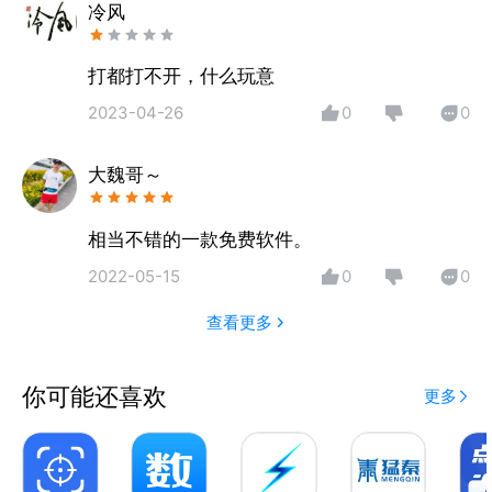
从小事到大事，数钢管App都能帮你更从容应对。
冷风
【功能亮点】
打都打不开，什么玩意
- 快速准确：AI算法高速识别，几秒内完成点数
2023-04-26
0
0
- 历史记录：可查看过往识别结果
- 结果美化：可自定义标注样式与颜色，展示更清晰
大魏哥～
- 导出保存：将点数结果以图片方式保存，方便日后查
看或分享
相当不错的一款免费软件。
数钢管App，致力于为用户提供一站式、智能化的物品
2022-05-15
0
0
点数解决方案，让工作更高效。
查看更多
你可能还喜欢
更多