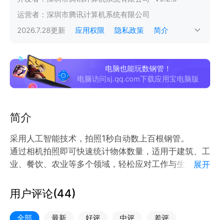
运营者：
深圳市腾讯计算机系统有限公司
2026.7.28
更新
应用权限
隐私政策
简介
电脑也能玩数钢管！
电脑访问sj.qq.com下载应用宝电脑版
简介
采用人工智能技术，拍照1秒自动数上百根钢管。
通过相机拍照即可快速统计物体数量，适用于建筑、工
业、餐饮、农业等多个领域，轻松应对工作与生活中的
展开
各类清点任务。
无论您是工程人员、仓库管理员，还是日常有计数需求
用户评论(
44
)
的用户，数钢管App都能为您节省90% 的时间、大大
提升效率。
全部
最新
好评
中评
差评