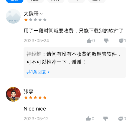
【一键计数】
大魏哥～
只需拍摄或上传一张照片，数钢管App即可自动识别图
中的目标物体，快速输出精准结果。
用了一段时间就要收费，只能下载别的软件了
2023-05-24
0
1
【支持多种物料，广泛适配场景】
数钢管App搭适用于建筑、工业、仓储、餐饮等行业，
神经蛙
：
请问有没有不收费的数钢管软件，
可识别并清点以下物品：
可不可以推荐一下，谢谢！
- 钢管、钢筋、竹签、竹签、盘扣、方木、轮扣、圆
共
1
条回复
木、布料卷、钢踏板等几十种物品点数
一键清点，复杂场景也能轻松识别！
张森
【智能点数 · 也适用于生活】
在生活中，数钢管App也能成为你的好帮手：
Nice nice
- 清点硬币、鸡蛋数量
2023-05-12
0
0
- 计算所需木材、螺丝等材料数量
- 吃完的串串，竹签数量