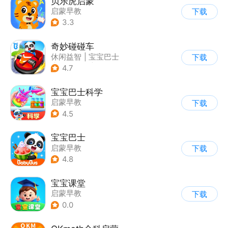
贝乐虎启蒙
启蒙早教
下载
3.3
奇妙碰碰车
休闲益智
|
宝宝巴士
下载
|
儿童游戏
|
卡通
4.7
宝宝巴士科学
启蒙早教
下载
4.5
宝宝巴士
启蒙早教
下载
|
儿童益智游戏
4.8
宝宝课堂
启蒙早教
下载
0.0