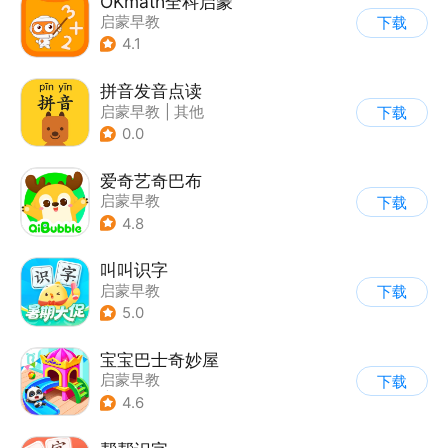
OKmath全科启蒙
启蒙早教
下载
4.1
拼音发音点读
启蒙早教
|
其他
下载
0.0
爱奇艺奇巴布
启蒙早教
下载
4.8
叫叫识字
启蒙早教
下载
5.0
宝宝巴士奇妙屋
启蒙早教
下载
|
儿童益智游戏
4.6
|
数学数独
|
Q版