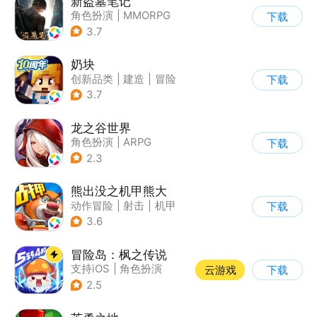
新盗墓笔记
角色扮演
|
MMORPG
下载
|
冒险
|
盗墓笔记
3.7
奶块
创新品类
|
建造
|
冒险
下载
|
开放世界
3.7
龙之谷世界
角色扮演
|
ARPG
下载
|
奇幻
|
开放世界
2.3
熊出没之机甲熊大
动作冒险
|
射击
|
机甲
下载
|
熊出没
3.6
冒险岛：枫之传说
支持iOS
|
角色扮演
云游戏
下载
|
放置
|
冒险
2.5