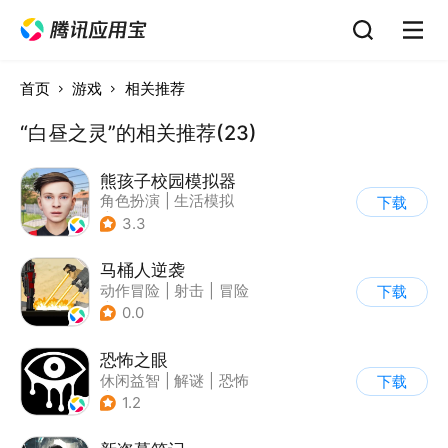
首页
游戏
相关推荐
“白昼之灵”的相关推荐(23)
熊孩子校园模拟器
角色扮演
|
生活模拟
下载
|
写实
3.3
马桶人逆袭
动作冒险
|
射击
|
冒险
下载
|
像素风
0.0
恐怖之眼
休闲益智
|
解谜
|
恐怖
下载
|
单机
1.2