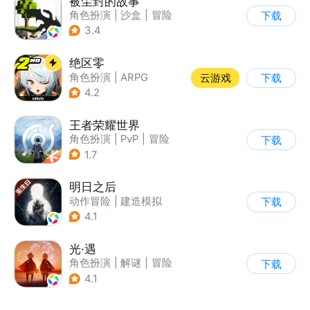
被尘封的故事
角色扮演
|
沙盒
|
冒险
下载
|
开放世界
3.4
绝区零
角色扮演
|
ARPG
云游戏
下载
|
冒险
|
美少女
4.2
王者荣耀世界
角色扮演
|
PvP
|
冒险
下载
|
开放世界
1.7
明日之后
动作冒险
|
建造模拟
下载
|
丧尸
|
明日之后
4.1
光·遇
角色扮演
|
解谜
|
冒险
下载
|
开放世界
4.1