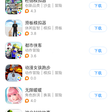
杜德模拟器
创新品类
|
沙盒
|
冒险
下载
|
写实
4.3
滑板模拟器
休闲益智
|
模拟
|
滑板
下载
|
卡通
3.8
都市侠客
动作冒险
下载
|
第一人称射击
|
冒险
3.6
|
开放世界
动漫女孩跑步
动作冒险
|
模拟
|
冒险
下载
|
二次元
0.0
无限暖暖
角色扮演
|
换装
|
冒险
下载
|
开放世界
4.0