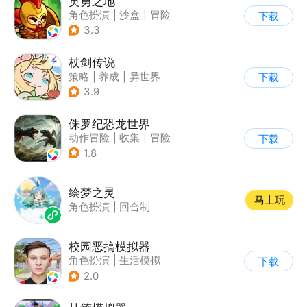
英勇之地
角色扮演
|
沙盒
|
冒险
下载
|
steam游戏
3.3
杖剑传说
策略
|
养成
|
异世界
下载
|
二次元
3.9
侏罗纪恐龙世界
动作冒险
|
收集
|
冒险
下载
|
写实
1.8
绘梦之灵
马上玩
角色扮演
|
回合制
校园恶搞模拟器
角色扮演
|
生活模拟
下载
|
写实
2.0