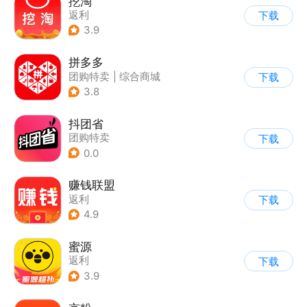
挖淘
返利
下载
3.9
拼多多
团购特卖
|
综合商城
下载
3.8
抖团省
团购特卖
下载
0.0
赚钱联盟
返利
下载
4.9
蜜源
返利
下载
3.9