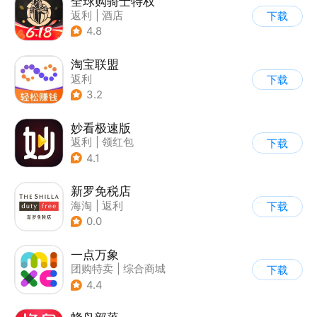
全球购骑士特权
返利
|
酒店
下载
4.8
淘宝联盟
返利
下载
3.2
妙看极速版
返利
|
领红包
下载
4.1
新罗免税店
海淘
|
返利
下载
0.0
一点万象
团购特卖
|
综合商城
下载
4.4