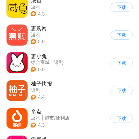
咸鱼
返利
下载
4.3
惠购网
返利
下载
5.0
惠小兔
综合商城
|
返利
下载
0.0
柚子快报
返利
下载
4.4
多点
返利
|
超市/便利店
下载
|
生鲜/买菜
4.3