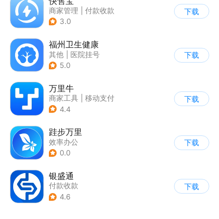
快售宝
商家管理
|
付款收款
下载
3.0
福州卫生健康
其他
|
医院挂号
下载
|
付款收款
5.0
万里牛
商家工具
|
移动支付
下载
4.4
跬步万里
效率办公
下载
0.0
银盛通
付款收款
下载
4.6