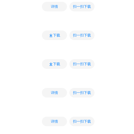
扫一扫下载
详情
扫一扫下载
下载
扫一扫下载
下载
扫一扫下载
详情
扫一扫下载
详情