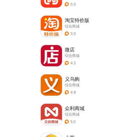
0.0
淘宝特价版
综合商城
3.0
微店
综合商城
4.2
义乌购
综合商城
4.8
众利商城
综合商城
5.0