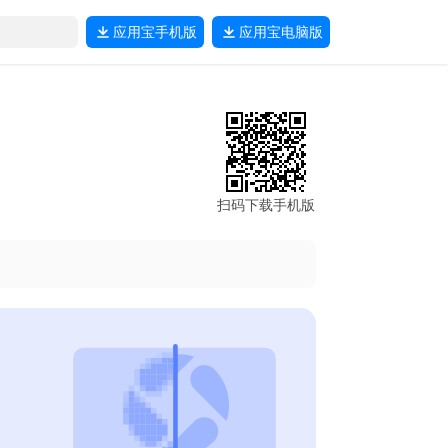
应用宝
手机版
应用宝
电脑版
扫码下载手机版