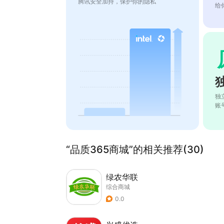
腾讯安全加持，保护你的隐私
给
独
账
“品质365商城”的相关推荐(30)
绿农华联
综合商城
0.0