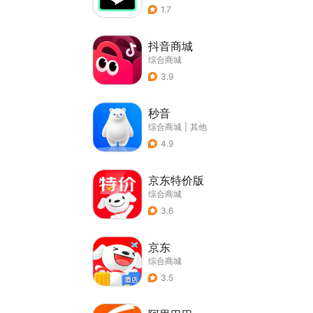
1.7
抖音商城
综合商城
3.9
秒音
综合商城
|
其他
4.9
京东特价版
综合商城
3.6
京东
综合商城
3.5