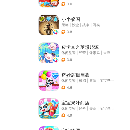
0.0
小小蚁国
策略
|
沙盒
|
战争
|
写实
3.8
皮卡堂之梦想起源
休闲益智
|
经营
|
像素风
|
雷霆
3.9
奇妙逻辑启蒙
休闲益智
|
模拟
|
冒险
|
宝宝巴士
4.6
宝宝果汁商店
休闲益智
|
经营
|
美食
|
宝宝巴士
4.9