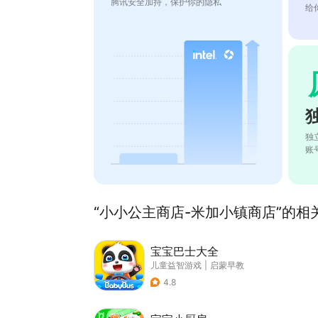
腾讯安全加持，保护你的隐私
给
独
账
“小小公主商店-米加小镇商店”的相关
宝宝巴士大全
儿童益智游戏
|
启蒙早教
4.8