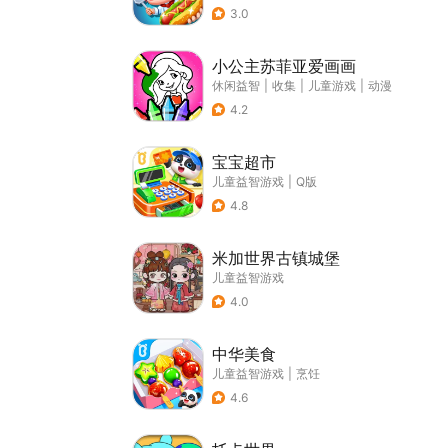
3.0
小公主苏菲亚爱画画
休闲益智
|
收集
|
儿童游戏
|
动漫
4.2
宝宝超市
儿童益智游戏
|
Q版
4.8
米加世界古镇城堡
儿童益智游戏
4.0
中华美食
儿童益智游戏
|
烹饪
4.6